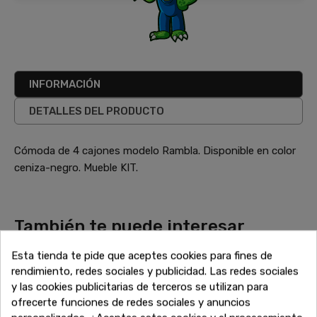
INFORMACIÓN
DETALLES DEL PRODUCTO
Cómoda de 4 cajones modelo Rambla. Disponible en color
ceniza-negro. Mueble KIT.
También te puede interesar
¿No has terminado aún? Sigue explorando nuestras
Esta tienda te pide que aceptes cookies para fines de
increíbles ofertas de liquidación en muebles de alta calidad.
rendimiento, redes sociales y publicidad. Las redes sociales
Encuentra más sofás, armarios, mesas y todo lo que
y las cookies publicitarias de terceros se utilizan para
necesitas para completar tu hogar a precios inigualables.
ofrecerte funciones de redes sociales y anuncios
¡Sigue comprando y aprovecha estos descuentos