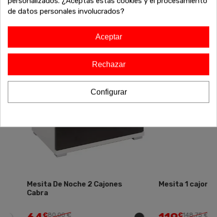
personalizados. ¿Aceptas estas cookies y el procesamiento
exclusivos antes de que se agoten!
de datos personales involucrados?
Aceptar
-20%
-20%
Rechazar
Configurar
Mesita De Noche 2 Cajones
Mesita 1 cajon Vega
Cabra
€
80,00 €
€
148,75 €