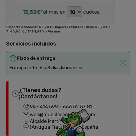
13,52
€*
al mes en
cuotas
*Importe a financiar
135,20 €
/
Importe total adeudado
135,20 €
/
TIN
0,00 %
/
TAE
8,98 %
/
Ver más
Servicios incluidos
Plazo de entrega
Entrega entre 6 a 8 días laborables
¿Tienes dudas?
¡Contáctanos!
947 414 599
-
646 52 57 81
web@mueblesliquidator.com
Alcalde Martín Cobos, 18
(Antigua Fiat) Burgos, España