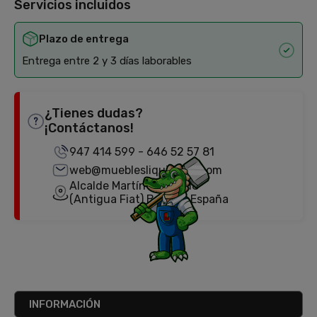
Servicios incluidos
Plazo de entrega
Entrega entre 2 y 3 días laborables
¿Tienes dudas?
¡Contáctanos!
947 414 599
-
646 52 57 81
web@mueblesliquidator.com
Alcalde Martín Cobos, 18
(Antigua Fiat) Burgos, España
INFORMACIÓN