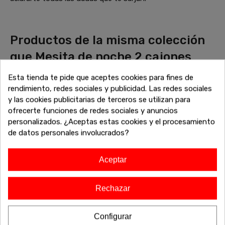
Productos de la misma colección
que Mesita de noche 2 cajones
Aura
Esta tienda te pide que aceptes cookies para fines de
Descubre más piezas que combinan perfectamente con tu
rendimiento, redes sociales y publicidad. Las redes sociales
elección. Explora la colección completa de sofás, mesas,
y las cookies publicitarias de terceros se utilizan para
armarios y otros muebles diseñados para complementar tu
ofrecerte funciones de redes sociales y anuncios
hogar con un estilo cohesivo y elegante. Encuentra el
personalizados. ¿Aceptas estas cookies y el procesamiento
equilibrio perfecto entre estética y funcionalidad, y dale un
de datos personales involucrados?
toque único a tu espacio. ¡Haz que tu casa refleje tu estilo
con la colección completa!
Aceptar
Rechazar
-20%
-20%
Configurar