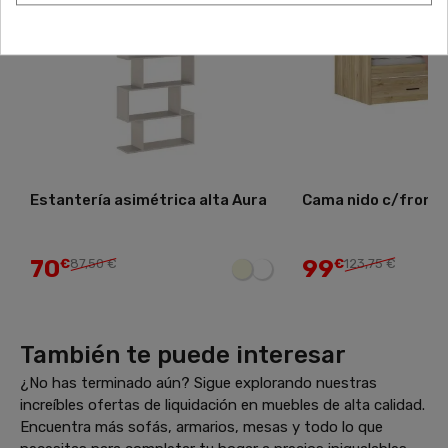
Estantería asimétrica alta Aura
Cama nido c/fronat
70
99
€
87,50 €
€
123,75 €
También te puede interesar
¿No has terminado aún? Sigue explorando nuestras
increíbles ofertas de liquidación en muebles de alta calidad.
Encuentra más sofás, armarios, mesas y todo lo que