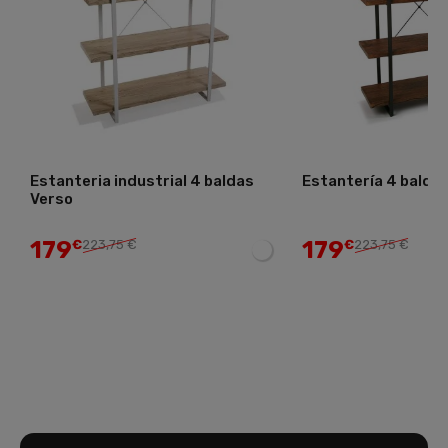
Estantería 4 baldas
Estanteria 4 indust
Dalas
179
135
€
223,75 €
€
168,75 €