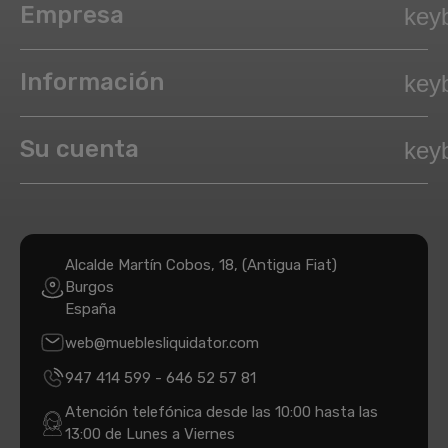
Empresa
key
Información
key
Su cuenta
key
Alcalde Martín Cobos, 18, (Antigua Fiat)
Burgos
España
web@mueblesliquidator.com
947 414 599
-
646 52 57 81
Atención telefónica desde las 10:00 hasta las
13:00 de Lunes a Viernes