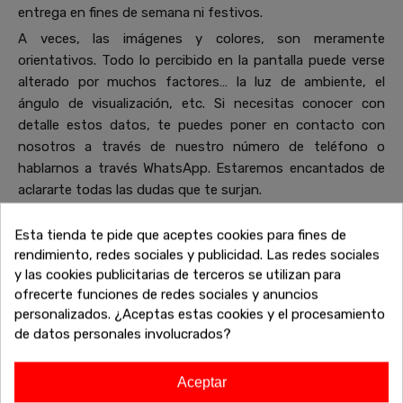
entrega en fines de semana ni festivos.
A veces, las imágenes y colores, son meramente
orientativos. Todo lo percibido en la pantalla puede verse
alterado por muchos factores… la luz de ambiente, el
ángulo de visualización, etc. Si necesitas conocer con
detalle estos datos, te puedes poner en contacto con
nosotros a través de nuestro número de teléfono o
hablarnos a través WhatsApp. Estaremos encantados de
aclararte todas las dudas que te surjan.
Esta tienda te pide que aceptes cookies para fines de
rendimiento, redes sociales y publicidad. Las redes sociales
Productos de la misma colección
y las cookies publicitarias de terceros se utilizan para
que Estanteria escalonada 4
ofrecerte funciones de redes sociales y anuncios
personalizados. ¿Aceptas estas cookies y el procesamiento
baldas
de datos personales involucrados?
Descubre más piezas que combinan perfectamente con tu
elección. Explora la colección completa de sofás, mesas,
Aceptar
armarios y otros muebles diseñados para complementar tu