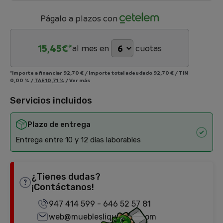
Págalo a plazos con
15,45
€*
al mes en
cuotas
*Importe a financiar
92,70 €
/
Importe total adeudado
92,70 €
/
TIN
0,00 %
/
TAE
10,71 %
/
Ver más
Servicios incluidos
Plazo de entrega
Entrega entre 10 y 12 días laborables
¿Tienes dudas?
¡Contáctanos!
947 414 599
-
646 52 57 81
web@mueblesliquidator.com