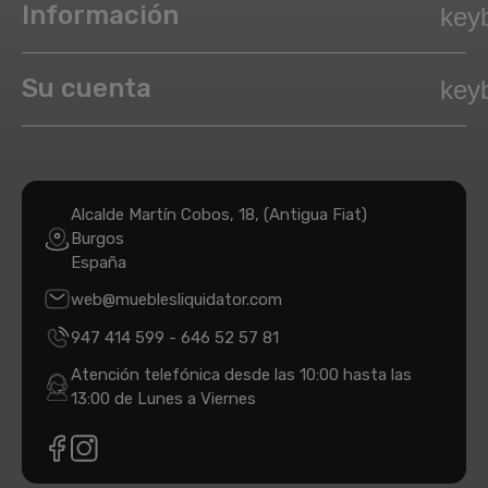
Información
key
Su cuenta
key
Alcalde Martín Cobos, 18, (Antigua Fiat)
Burgos
España
web@mueblesliquidator.com
947 414 599
-
646 52 57 81
Atención telefónica desde las 10:00 hasta las
13:00 de Lunes a Viernes