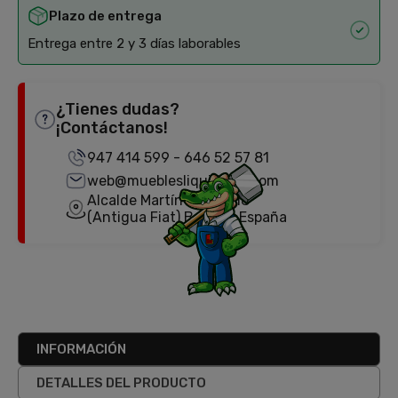
Plazo de entrega
Entrega entre 2 y 3 días laborables
¿Tienes dudas?
¡Contáctanos!
947 414 599
-
646 52 57 81
web@mueblesliquidator.com
Alcalde Martín Cobos, 18
(Antigua Fiat) Burgos, España
INFORMACIÓN
DETALLES DEL PRODUCTO