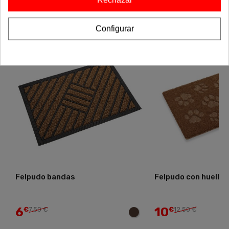
con la colección completa!
Configurar
-20%
-20%
Felpudo bandas
Felpudo con huellas
6
10
€
7,50 €
€
12,50 €