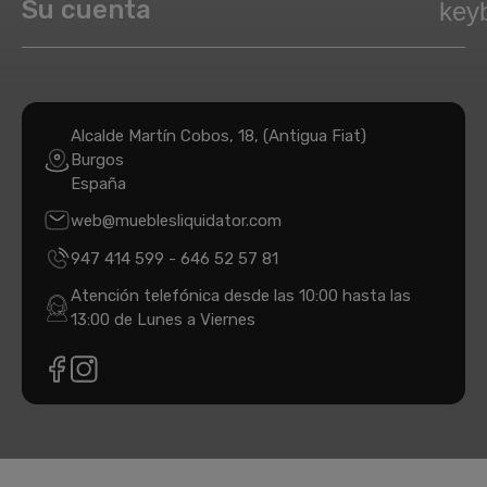
Su cuenta
key
Alcalde Martín Cobos, 18, (Antigua Fiat)
Burgos
España
web@mueblesliquidator.com
947 414 599
-
646 52 57 81
Atención telefónica desde las 10:00 hasta las
13:00 de Lunes a Viernes