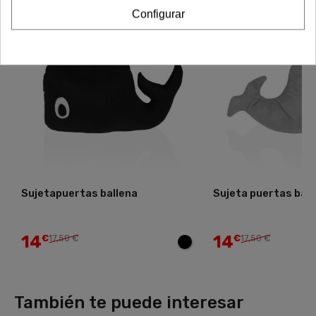
Configurar
-20%
-20%
Sujetapuertas ballena
Sujeta puertas ball
14
14
€
17,50 €
€
17,50 €
También te puede interesar