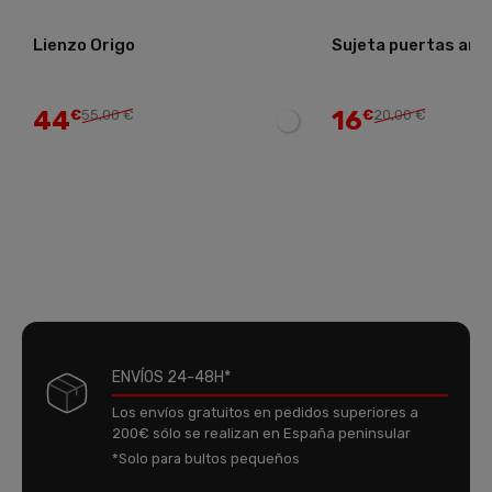
Lienzo Origo
Sujeta puertas ardi
44
16
€
55,00 €
€
20,00 €
ENVÍOS 24-48H*
Los envíos gratuitos en pedidos superiores a
200€ sólo se realizan en España peninsular
*Solo para bultos pequeños