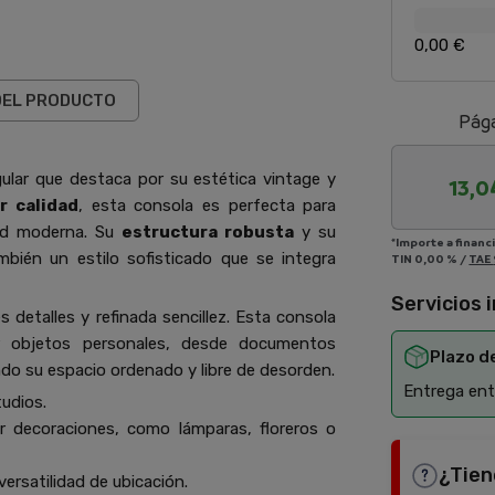
0,00 €
DEL PRODUCTO
Pága
gular que destaca por su estética vintage y
13,0
r calidad
, esta consola es perfecta para
dad moderna. Su
estructura robusta
y su
*Importe a financ
bién un estilo sofisticado que se integra
TIN
0,00 %
/
TAE
Servicios 
s detalles y refinada sencillez. Esta consola
r objetos personales, desde documentos
Plazo d
o su espacio ordenado y libre de desorden.
Entrega entr
tudios.
r decoraciones, como lámparas, floreros o
¿Tien
ersatilidad de ubicación.