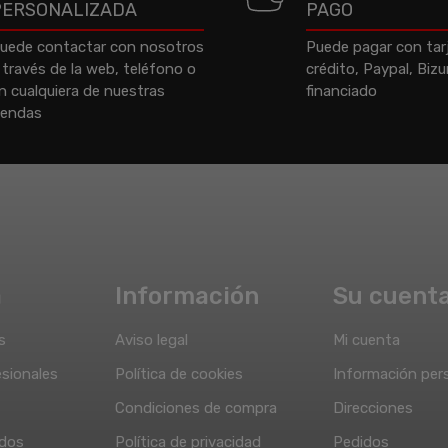
PERSONALIZADA
PAGO
uede contactar con nosotros
Puede pagar con tar
 través de la web, teléfono o
crédito, Paypal, Biz
n cualquiera de nuestras
financiado
iendas
a
Información
Su cuent
s
Aviso legal
Mi cuenta
sionales
Política de cookies
Información per
Condiciones de compra
Direcciones
idos
Política de privacidad
Pedidos