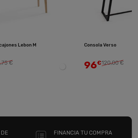
 cajones Lebon M
Consola Verso
Añadir
96
,75 €
€
120,00 €
 DE
FINANCIA TU COMPRA