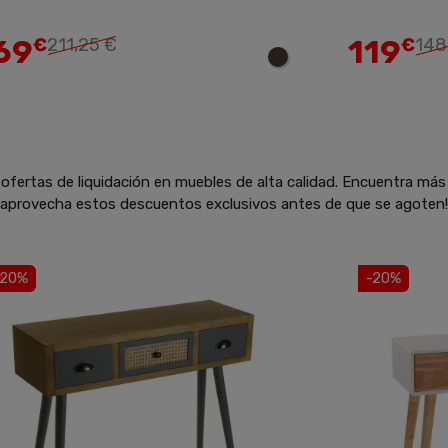
Añadir
69
119
€
211,25 €
€
148
ofertas de liquidación en muebles de alta calidad. Encuentra más
y aprovecha estos descuentos exclusivos antes de que se agoten!
-20%
-20%