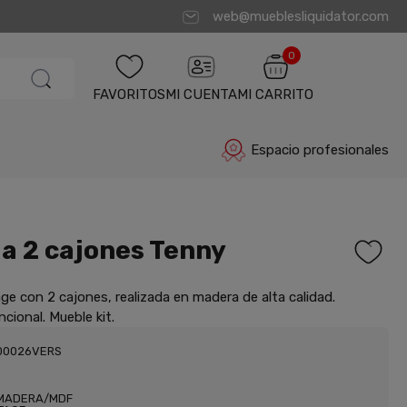
web@mueblesliquidator.com
0
FAVORITOS
MI CUENTA
MI CARRITO
Espacio profesionales
a 2 cajones Tenny
ge con 2 cajones, realizada en madera de alta calidad.
cional. Mueble kit.
000026VERS
MADERA/MDF