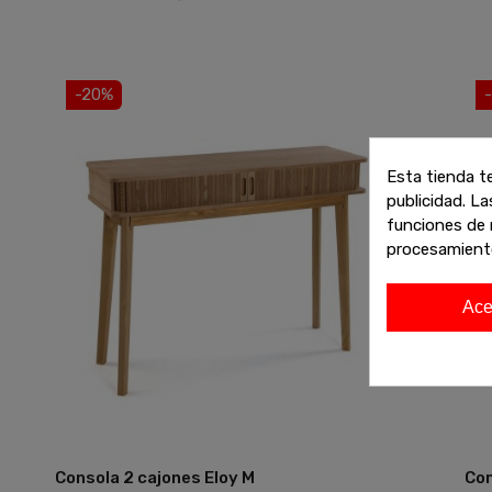
-20%
Esta tienda t
publicidad. La
funciones de 
procesamient
Ace
Consola 2 cajones Eloy M
Con