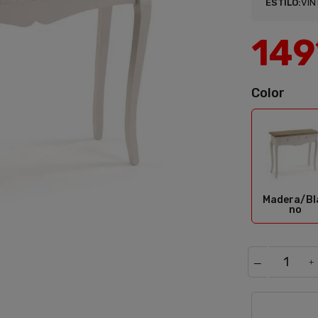
ESTILO:
VIN
149
Color
Mad
Madera/Bl
no