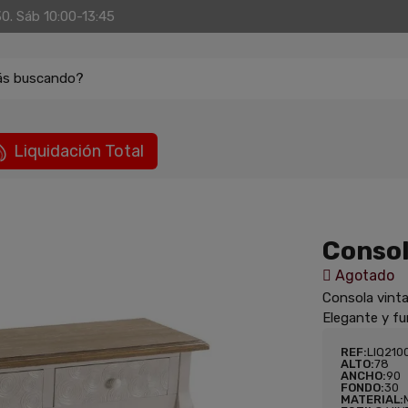
30. Sáb 10:00-13:45
ás buscando?
Liquidación Total
Consol
Agotado
Consola vinta
Elegante y fun
REF:
LIQ21
ALTO:
78
ANCHO:
90
FONDO:
30
MATERIAL: