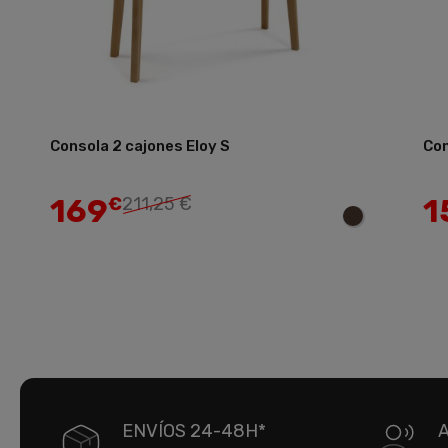
Consola 2 cajones Eloy S
Con
Añadir
169
1
€
211,25 €
ENVÍOS 24-48H*