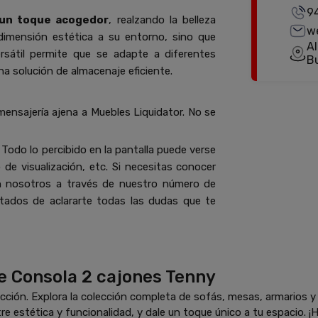
9
 un toque acogedor
, realzando la belleza
w
dimensión estética a su entorno, sino que
Al
ersátil permite que se adapte a diferentes
B
 solución de almacenaje eficiente.
mensajería ajena a Muebles Liquidator. No se
Todo lo percibido en la pantalla puede verse
de visualización, etc. Si necesitas conocer
n nosotros a través de nuestro número de
ados de aclararte todas las dudas que te
e Consola 2 cajones Tenny
ción. Explora la colección completa de sofás, mesas, armarios 
re estética y funcionalidad, y dale un toque único a tu espacio. ¡H