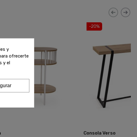
-20%
les y
 para ofrecerte
 y el
gurar
a
Consola Verso