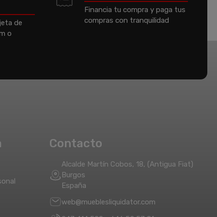
Financia tu compra y paga tus
compras con tranquilidad
jeta de
um o
a
Contacto
Alcalde Martín Cobos, 18, (Antigua Fiat)
Burgos
sonal
España
web@mueblesliquidator.com