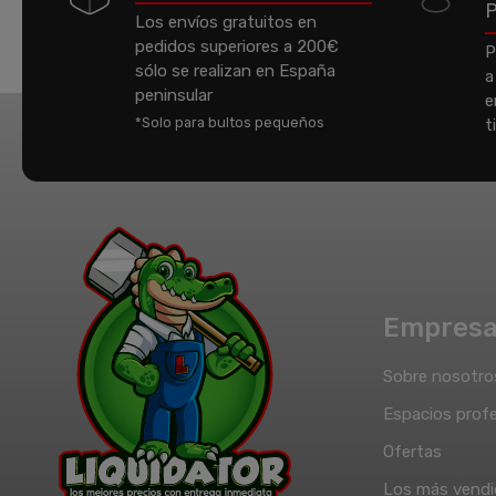
Los envíos gratuitos en
pedidos superiores a 200€
P
sólo se realizan en España
a
peninsular
e
*Solo para bultos pequeños
t
Empres
Sobre nosotro
Espacios profe
Ofertas
Los más vend