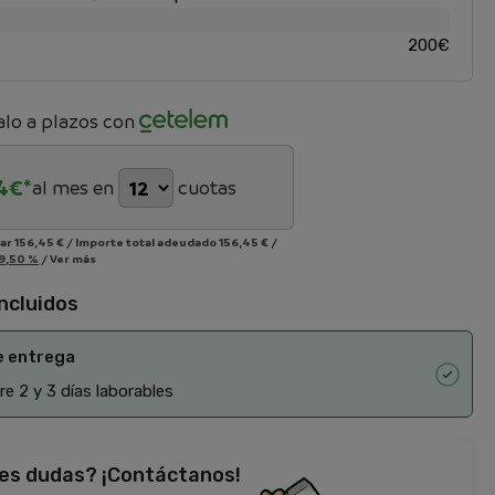
200€
lo a plazos con
4
€*
al mes en
cuotas
iar
156,45 €
/
Importe total adeudado
156,45 €
/
9,50 %
/
Ver más
incluidos
e entrega
e 2 y 3 días laborables
es dudas? ¡Contáctanos!