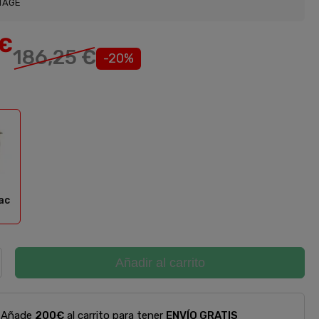
TAGE
€
186,25 €
-20%
era/Blacno
ac
Añadir al carrito
Añade
200€
al carrito para tener
ENVÍO GRATIS