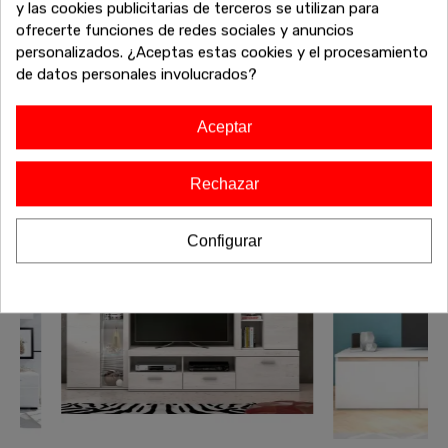
¿No has terminado aún? Sigue explorando nuestras
y las cookies publicitarias de terceros se utilizan para
increíbles ofertas de liquidación en muebles de alta calidad.
ofrecerte funciones de redes sociales y anuncios
Encuentra más sofás, armarios, mesas y todo lo que
personalizados. ¿Aceptas estas cookies y el procesamiento
necesitas para completar tu hogar a precios inigualables.
de datos personales involucrados?
¡Sigue comprando y aprovecha estos descuentos
exclusivos antes de que se agoten!
Aceptar
Rechazar
-20%
-20%
Envío gratis
Configurar