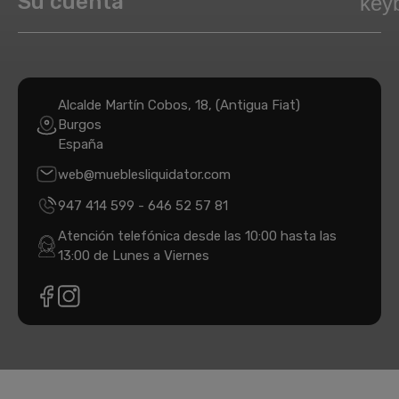
Su cuenta
key
Alcalde Martín Cobos, 18, (Antigua Fiat)
Burgos
España
web@mueblesliquidator.com
947 414 599
-
646 52 57 81
Atención telefónica desde las 10:00 hasta las
13:00 de Lunes a Viernes