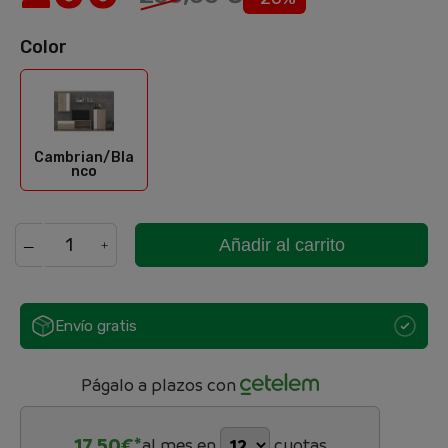
Color
Cambrian/Blanco
Cambrian/Bla
nco
Añadir al carrito
Envío gratis
Págalo a plazos con
17,50
€*
al mes en
cuotas