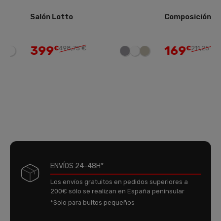
Salón Lotto
Composición salón 
399
169
€
498,75 €
€
211,25 €
ENVÍOS 24-48H*
Los envíos gratuitos en pedidos superiores a
200€ sólo se realizan en España peninsular
*Solo para bultos pequeños