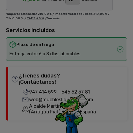
*Importe a financiar
210,00 €
/
Importe total adeudado
210,00 €
/
TIN
0,00 %
/
TAE
9,49 %
/
Ver más
Servicios incluidos
Plazo de entrega
Entrega entre 6 a 8 días laborables
¿Tienes dudas?
¡Contáctanos!
947 414 599
-
646 52 57 81
web@mueblesliquidator.com
Alcalde Martín Cobos, 18
(Antigua Fiat) Burgos, España