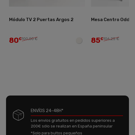
Módulo TV 2 Puertas Argos 2
Mesa Centro Odda
80
85
€
100,00 €
€
106,25 €
ENVÍOS 24-48H*
Los envíos gratuitos en pedidos superiores a
200€ sólo se realizan en España peninsular
*Solo para bultos pequeños