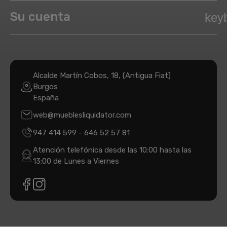
Su cuenta
key
Alcalde Martín Cobos, 18, (Antigua Fiat)
Burgos
España
web@mueblesliquidator.com
947 414 599
-
646 52 57 81
Atención telefónica desde las 10:00 hasta las
13:00 de Lunes a Viernes