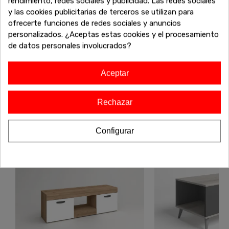
También te puede interesar
rendimiento, redes sociales y publicidad. Las redes sociales
y las cookies publicitarias de terceros se utilizan para
¿No has terminado aún? Sigue explorando nuestras
ofrecerte funciones de redes sociales y anuncios
increíbles ofertas de liquidación en muebles de alta calidad.
personalizados. ¿Aceptas estas cookies y el procesamiento
Encuentra más sofás, armarios, mesas y todo lo que
de datos personales involucrados?
necesitas para completar tu hogar a precios inigualables.
¡Sigue comprando y aprovecha estos descuentos
exclusivos antes de que se agoten!
Aceptar
Rechazar
-20%
-20%
Configurar