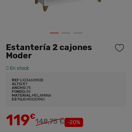
1
2
3
Estantería 2 cajones
Moder
En stock
REF:
LIQ3660MOB
ALTO:
87
ANCHO:
75
FONDO:
30
MATERIAL:
MELAMINA
ESTILO:
MODERNO
119
€
148,75 €
-20%