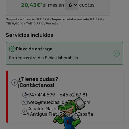
20,43
€*
al mes en
cuotas
*Importe a financiar
122,57 €
/
Importe total adeudado
122,57 €
/
TIN
0,00 %
/
TAE
10,71 %
/
Ver más
Servicios incluidos
Plazo de entrega
Entrega entre 6 a 8 días laborables
¿Tienes dudas?
¡Contáctanos!
947 414 599
-
646 52 57 81
web@mueblesliquidator.com
Alcalde Martín Cobos, 18
(Antigua Fiat) Burgos, España