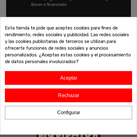
Bizum o financiado
FINANCIA TU COMPRA
Esta tienda te pide que aceptes cookies para fines de
Financia tu compra y paga tus compras con
rendimiento, redes sociales y publicidad. Las redes sociales
tranquilidad
y las cookies publicitarias de terceros se utilizan para
ofrecerte funciones de redes sociales y anuncios
personalizados. ¿Aceptas estas cookies y el procesamiento
de datos personales involucrados?
Aceptar
Rechazar
Configurar