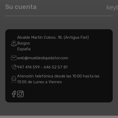
Su cuenta
key
Alcalde Martín Cobos, 18, (Antigua Fiat)
Burgos
España
web@mueblesliquidator.com
947 414 599
-
646 52 57 81
Atención telefónica desde las 10:00 hasta las
13:00 de Lunes a Viernes