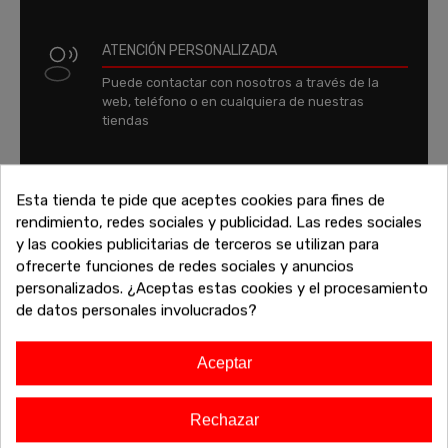
ATENCIÓN PERSONALIZADA
Puede contactar con nosotros a través de la
web, teléfono o en cualquiera de nuestras
tiendas
VARIAS FORMAS DE PAGO
Esta tienda te pide que aceptes cookies para fines de
Puede pagar con tarjeta de crédito, Paypal,
rendimiento, redes sociales y publicidad. Las redes sociales
Bizum o financiado
y las cookies publicitarias de terceros se utilizan para
ofrecerte funciones de redes sociales y anuncios
personalizados. ¿Aceptas estas cookies y el procesamiento
FINANCIA TU COMPRA
de datos personales involucrados?
Financia tu compra y paga tus compras con
tranquilidad
Aceptar
Rechazar