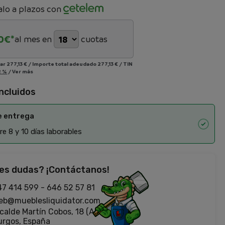
lo a plazos con
0
€*
al mes en
cuotas
iar
277,13 €
/
Importe total adeudado
277,13 €
/
TIN
2 %
/
Ver más
incluidos
e entrega
e 8 y 10 días laborables
es dudas? ¡Contáctanos!
47 414 599
-
646 52 57 81
eb@mueblesliquidator.com
calde Martín Cobos, 18 (Antigua Fiat)
urgos, España