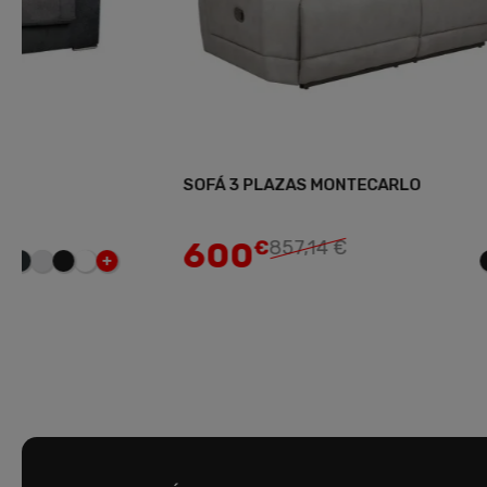
SOFÁ 3 PLAZAS MONTECARLO
Sof
Añadir
600
3
€
857,14 €