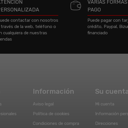
ATENCIÓN
VARIAS FORMAS
PERSONALIZADA
PAGO
uede contactar con nosotros
Puede pagar con tar
 través de la web, teléfono o
crédito, Paypal, Biz
n cualquiera de nuestras
financiado
iendas
a
Información
Su cuent
s
Aviso legal
Mi cuenta
sionales
Política de cookies
Información per
Condiciones de compra
Direcciones