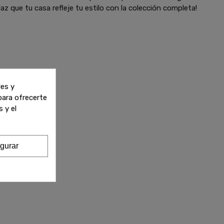
az que tu casa refleje tu estilo con la colección completa!
les y
 para ofrecerte
 y el
gurar