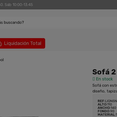
30. Sáb 10:00-13:45
ás buscando?
Liquidación Total
ol
Sofá 2
En stock
Sofá con est
diseño, tapi
REF:
LIQNS
ALTO:
110
ANCHO:
140
FONDO:
90
MATERIAL: