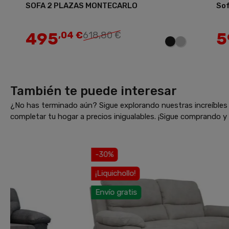
SOFA 2 PLAZAS MONTECARLO
Sof
Añadir
495
5
,04 €
618,80 €
También te puede interesar
¿No has terminado aún? Sigue explorando nuestras increíbles 
completar tu hogar a precios inigualables. ¡Sigue comprando 
-30%
¡Liquichollo!
E
Envío gratis