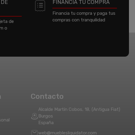
 DE
FINANCIA TU COMPRA
Financia tu compra y paga tus
compras con tranquilidad
jeta de
um o
a
Contacto
Alcalde Martín Cobos, 18, (Antigua Fiat)
Burgos
sonal
España
web@mueblesliquidator.com