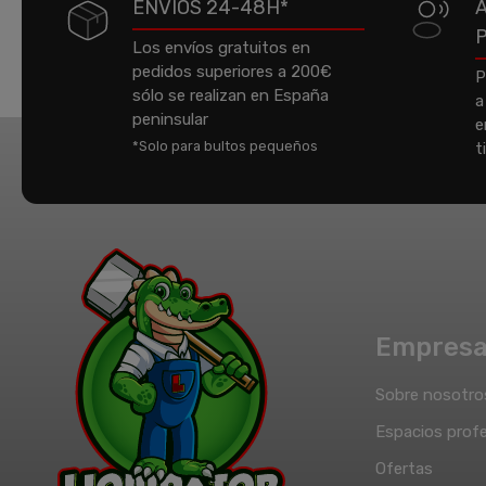
ENVÍOS 24-48H*
Los envíos gratuitos en
pedidos superiores a 200€
P
sólo se realizan en España
a
peninsular
e
*Solo para bultos pequeños
t
Empres
Sobre nosotro
Espacios profe
Ofertas