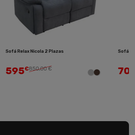
cola 2 Plazas
Sofá 3 Plazas Grecia
Añadir
700
0,00 €
,01 €
1.000,0