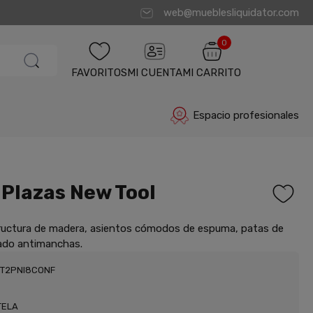
web@mueblesliquidator.com
0
FAVORITOS
MI CUENTA
MI CARRITO
Espacio profesionales
 Plazas New Tool
ructura de madera, asientos cómodos de espuma, patas de
zado antimanchas.
NT2PNI8CONF
TELA