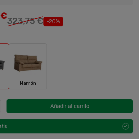
9
€
323,75 €
-20%
Marrón
Marrón
Añadir al carrito
atis