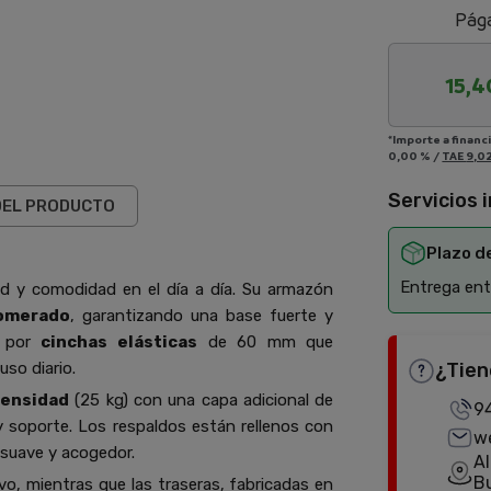
Pága
15,4
*Importe a financ
0,00 %
/
TAE
9,0
Servicios 
DEL PRODUCTO
Plazo d
Entrega entr
ad y comodidad en el día a día. Su armazón
lomerado
, garantizando una base fuerte y
a por
cinchas elásticas
de 60 mm que
uso diario.
¿Tien
densidad
(25 kg) con una capa adicional de
9
y soporte. Los respaldos están rellenos con
w
 suave y acogedor.
Al
B
o, mientras que las traseras, fabricadas en