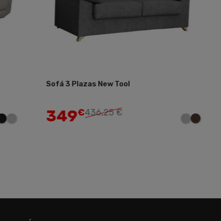
á 3 Plazas New Tool
Sofá Relax Ni
Añadir
49
595
€
436,25 €
€
85