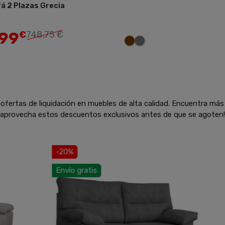
á 2 Plazas Grecia
Añadir
99
€
748,75 €
ofertas de liquidación en muebles de alta calidad. Encuentra más
y aprovecha estos descuentos exclusivos antes de que se agoten!
-20%
-30%
nvío gratis
Envío gratis