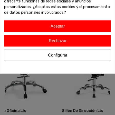
ofrecerte funciones de redes sociales y anuncios
necesitas para completar tu hogar a precios inigualables.
personalizados. ¿Aceptas estas cookies y el procesamiento
¡Sigue comprando y aprovecha estos descuentos
de datos personales involucrados?
exclusivos antes de que se agoten!
Aceptar
-20%
Rechazar
Configurar
 Lix
Sillón De Dirección Lix