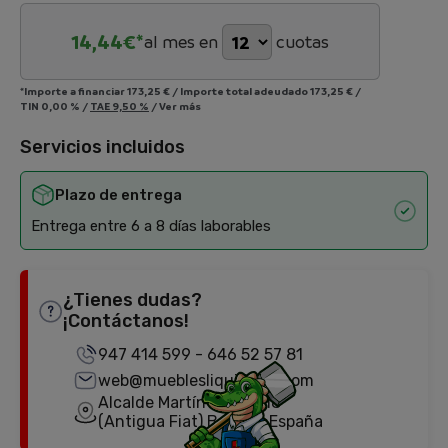
14,44
€*
al mes en
cuotas
*Importe a financiar
173,25 €
/
Importe total adeudado
173,25 €
/
TIN
0,00 %
/
TAE
9,50 %
/
Ver más
Servicios incluidos
Plazo de entrega
Entrega entre 6 a 8 días laborables
¿Tienes dudas?
¡Contáctanos!
947 414 599
-
646 52 57 81
web@mueblesliquidator.com
Alcalde Martín Cobos, 18
(Antigua Fiat) Burgos, España