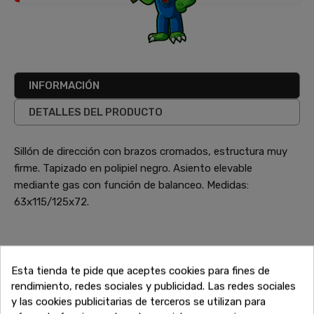
INFORMACIÓN
DETALLES DEL PRODUCTO
Sillón de dirección con brazos cromados, estructura muy
firme. Tapizado en polipiel negro. Asiento elevable
mediante gas con función de balanceo. Medidas:
63x115/125x72.
También te puede interesar
Esta tienda te pide que aceptes cookies para fines de
¿No has terminado aún? Sigue explorando nuestras
rendimiento, redes sociales y publicidad. Las redes sociales
increíbles ofertas de liquidación en muebles de alta calidad.
y las cookies publicitarias de terceros se utilizan para
Encuentra más sofás, armarios, mesas y todo lo que