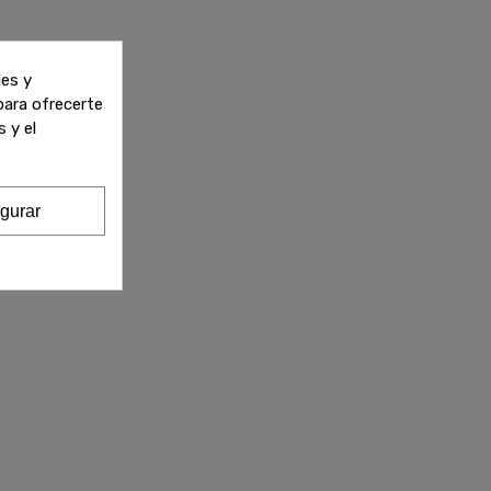
les y
 para ofrecerte
 y el
gurar