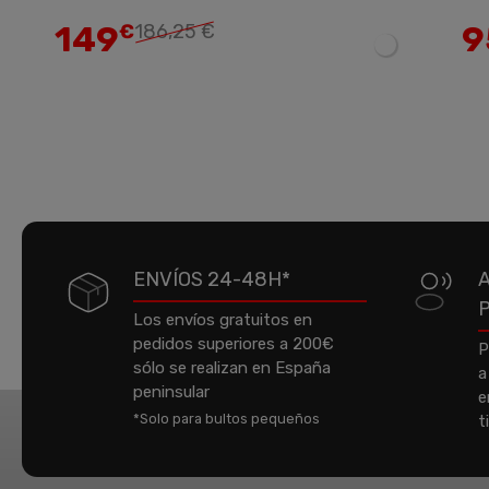
149
9
€
186,25 €
ENVÍOS 24-48H*
Los envíos gratuitos en
pedidos superiores a 200€
P
sólo se realizan en España
a
peninsular
e
*Solo para bultos pequeños
t