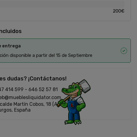
200€
incluidos
e entrega
ión disponible a partir del 15 de Septiembre
es dudas? ¡Contáctanos!
47 414 599
-
646 52 57 81
eb@mueblesliquidator.com
calde Martín Cobos, 18 (Antigua Fiat)
urgos, España