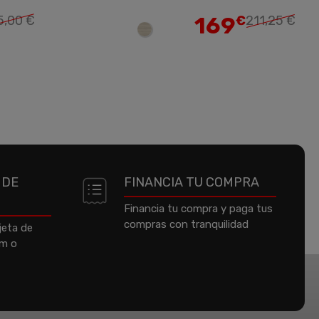
169
5,00 €
€
211,25 €
 DE
FINANCIA TU COMPRA
Financia tu compra y paga tus
compras con tranquilidad
jeta de
um o