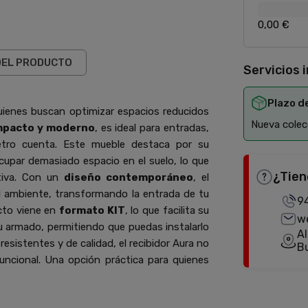
0,00 €
DEL PRODUCTO
Servicios 
Plazo d
uienes buscan optimizar espacios reducidos
Nueva colecc
mpacto y moderno
, es ideal para entradas,
etro cuenta. Este mueble destaca por su
ocupar demasiado espacio en el suelo, lo que
¿Tien
ctiva. Con un
diseño contemporáneo
, el
al ambiente, transformando la entrada de tu
9
cto viene en
formato KIT
, lo que facilita su
w
u armado, permitiendo que puedas instalarlo
Al
esistentes y de calidad, el recibidor Aura no
B
uncional. Una opción práctica para quienes