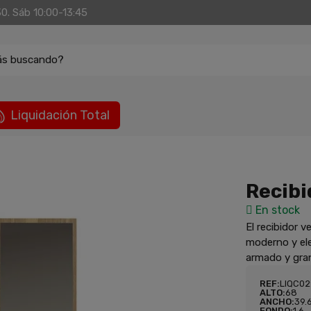
30. Sáb 10:00-13:45
ás buscando?
Liquidación Total
Recibi
En stock
El recibidor 
moderno y ele
armado y gran
REF:
LIQC0
ALTO:
68
ANCHO:
39.
FONDO:
1.6