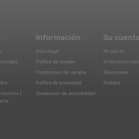
a
Información
Su cuent
s
Aviso legal
Mi cuenta
sionales
Política de cookies
Información per
Condiciones de compra
Direcciones
idos
Política de privacidad
Pedidos
nosotros |
Declaración de accesibilidad
ator