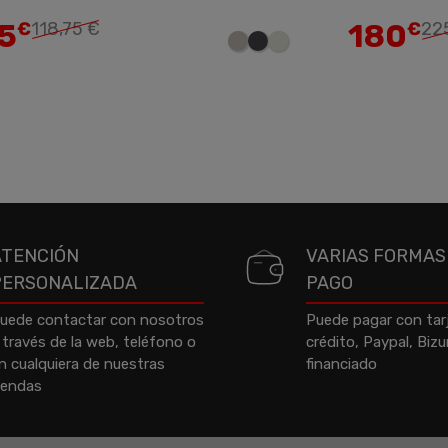
5
180
€
118,75 €
€
22
ATENCIÓN
VARIAS FORMAS
PERSONALIZADA
PAGO
uede contactar con nosotros
Puede pagar con tar
 través de la web, teléfono o
crédito, Paypal, Biz
n cualquiera de nuestras
financiado
iendas