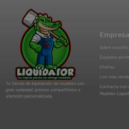
Empres
Sobre nosotro
Espacios profe
Ofertas
Los más vend
Tu tienda de liquidación de muebles con
Contacta con 
gran variedad, precios competitivos y
Muebles Liquid
atención personalizada.