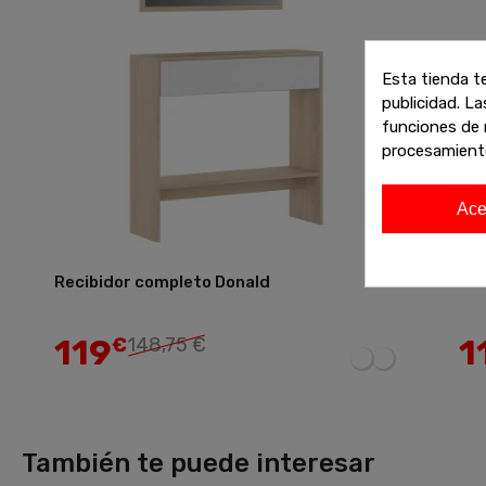
Esta tienda t
publicidad. La
funciones de 
procesamient
Ace
Recibidor completo Donald
Rec
Añadir
119
1
€
148,75 €
También te puede interesar