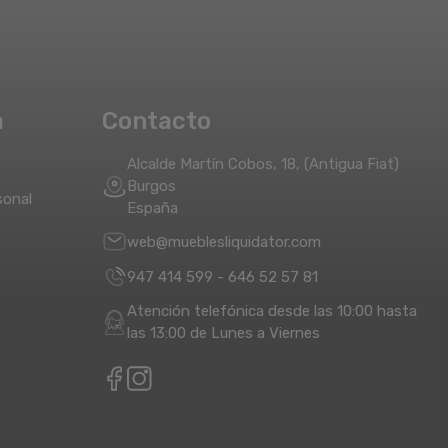
a
Contacto
Alcalde Martín Cobos, 18, (Antigua Fiat)
Burgos
sonal
España
web@mueblesliquidator.com
947 414 599
-
646 52 57 81
Atención telefónica desde las 10:00 hasta
las 13:00 de Lunes a Viernes