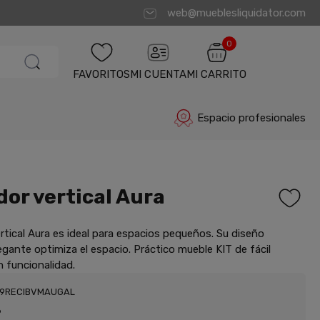
web@mueblesliquidator.com
0
FAVORITOS
MI CUENTA
MI CARRITO
Espacio profesionales
dor vertical Aura
vertical Aura es ideal para espacios pequeños. Su diseño
gante optimiza el espacio. Práctico mueble KIT de fácil
 funcionalidad.
29RECIBVMAUGAL
6