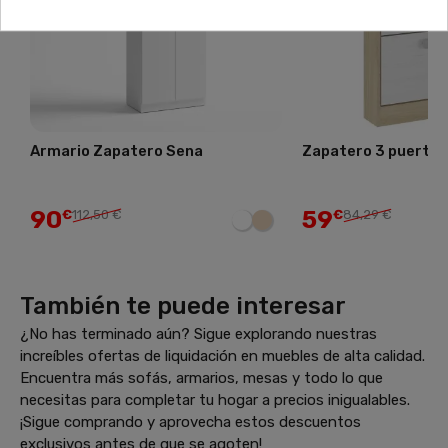
Armario Zapatero Sena
Zapatero 3 puertas
90
59
€
112,50 €
€
84,29 €
También te puede interesar
¿No has terminado aún? Sigue explorando nuestras
increíbles ofertas de liquidación en muebles de alta calidad.
Encuentra más sofás, armarios, mesas y todo lo que
necesitas para completar tu hogar a precios inigualables.
¡Sigue comprando y aprovecha estos descuentos
exclusivos antes de que se agoten!