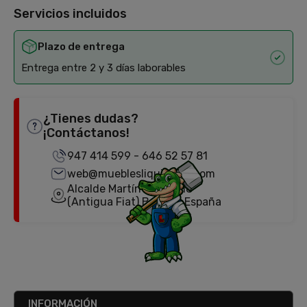
Servicios incluidos
Plazo de entrega
Entrega entre 2 y 3 días laborables
¿Tienes dudas?
¡Contáctanos!
947 414 599
-
646 52 57 81
web@mueblesliquidator.com
Alcalde Martín Cobos, 18
(Antigua Fiat) Burgos, España
INFORMACIÓN