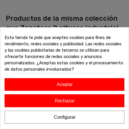
Productos de la misma colección
que Zapatero 2 alturas industrial
Descubre más piezas que combinan perfectamente con tu
Esta tienda te pide que aceptes cookies para fines de
elección. Explora la colección completa de sofás, mesas,
rendimiento, redes sociales y publicidad. Las redes sociales
armarios y otros muebles diseñados para complementar tu
y las cookies publicitarias de terceros se utilizan para
hogar con un estilo cohesivo y elegante. Encuentra el
ofrecerte funciones de redes sociales y anuncios
equilibrio perfecto entre estética y funcionalidad, y dale un
personalizados. ¿Aceptas estas cookies y el procesamiento
toque único a tu espacio. ¡Haz que tu casa refleje tu estilo
de datos personales involucrados?
con la colección completa!
Aceptar
Rechazar
-20%
-30%
¡Liquichollo!
Configurar