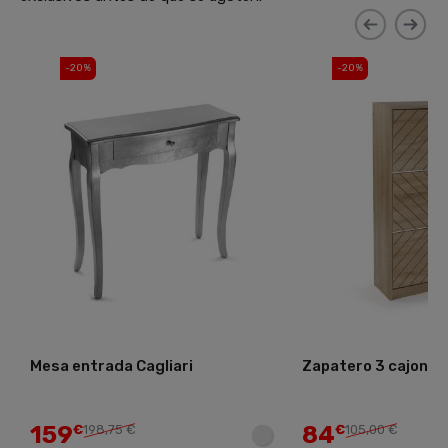
-20%
-20%
Mesa entrada Cagliari
Zapatero 3 cajones 
159
84
€
198,75 €
€
105,00 €