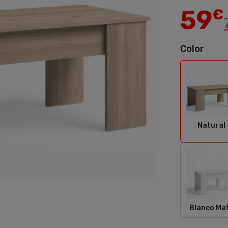
59
€
Color
Natu
Natural
Blan
Blanco Ma