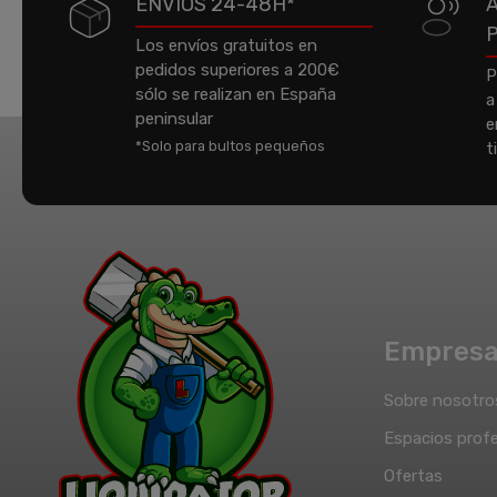
ENVÍOS 24-48H*
Los envíos gratuitos en
pedidos superiores a 200€
P
sólo se realizan en España
a
peninsular
e
*Solo para bultos pequeños
t
Empres
Sobre nosotro
Espacios profe
Ofertas