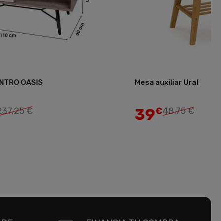
ENTRO OASIS
Mesa auxiliar Ural
Añadir
39
237,25 €
€
48,75 €