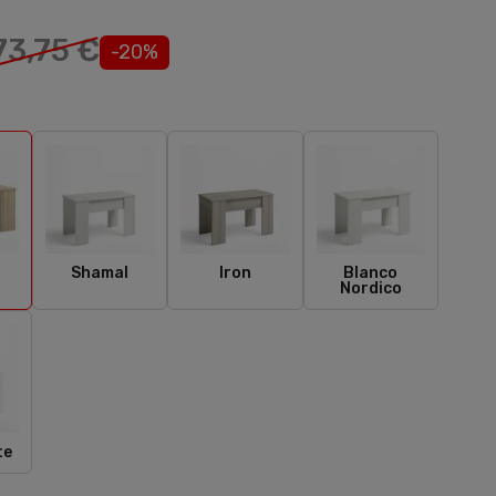
73,75 €
-20%
ral
Shamal
Iron
Blanco Nordico
Shamal
Iron
Blanco
Nordico
co Mate
te