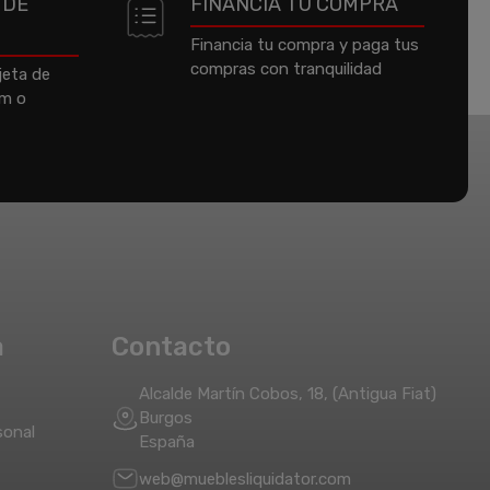
 DE
FINANCIA TU COMPRA
Financia tu compra y paga tus
compras con tranquilidad
jeta de
um o
a
Contacto
Alcalde Martín Cobos, 18, (Antigua Fiat)
Burgos
sonal
España
web@mueblesliquidator.com