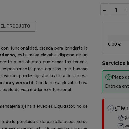
DEL PRODUCTO
0,00 €
 con funcionalidad, creada para brindarte la
oderno
, esta mesa elevable dispone de un
mente a los objetos que necesitas tener a
Servicios 
r, especialmente para aquellos que buscan
levación, puedes ajustar la altura de la mesa
Plazo d
ctica y versátil
. Con la mesa elevable Low
Entrega entr
 estilo de vida moderno y funcional.
mensajería ajena a Muebles Liquidator. No se
¿Tien
9
Todo lo percibido en la pantalla puede verse
w
de visualización, etc. Si necesitas conocer