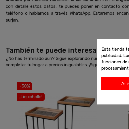
con detalle estos datos, te puedes poner en contacto co
teléfono o hablarnos a través WhatsApp. Estaremos encant
surjan.
También te puede interesar
Esta tienda t
publicidad. La
¿No has terminado aún? Sigue explorando nuestras increíbles 
funciones de 
completar tu hogar a precios inigualables. ¡Sigue comprando 
procesamient
Ace
-30%
¡Liquichollo!