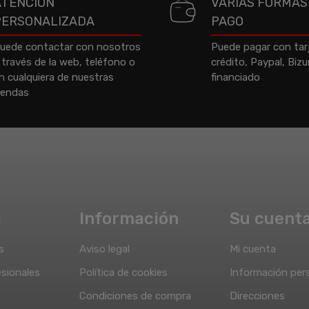
ATENCIÓN
VARIAS FORMAS
PERSONALIZADA
PAGO
uede contactar con nosotros
Puede pagar con tar
 través de la web, teléfono o
crédito, Paypal, Biz
n cualquiera de nuestras
financiado
iendas
a
Información
Su cuent
s
Aviso legal
Mi cuenta
sionales
Política de cookies
Información per
Condiciones de compra
Direcciones