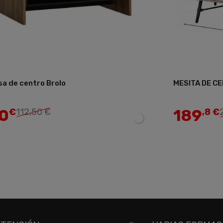
a de centro Brolo
MESITA DE C
Añadir
0
189
€
112,50 €
,8 €