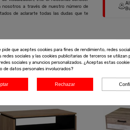
Al
n nosotros a través de nuestro número de
B
ados de aclararte todas las dudas que te
e pide que aceptes cookies para fines de rendimiento, redes socia
s redes sociales y las cookies publicitarias de terceros se utilizan
ofertas de liquidación en muebles de alta calidad. Encuentra más
redes sociales y anuncios personalizados. ¿Aceptas estas cookies
y aprovecha estos descuentos exclusivos antes de que se agoten!
o de datos personales involucrados?
ptar
Rechazar
Confi
-20%
-20%