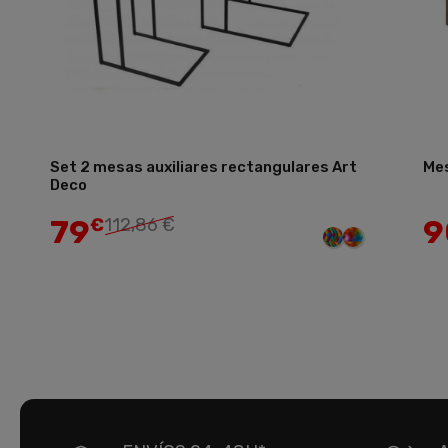
Set 2 mesas auxiliares rectangulares Art
Mes
Añadir
Deco
79
9
€
112,86 €