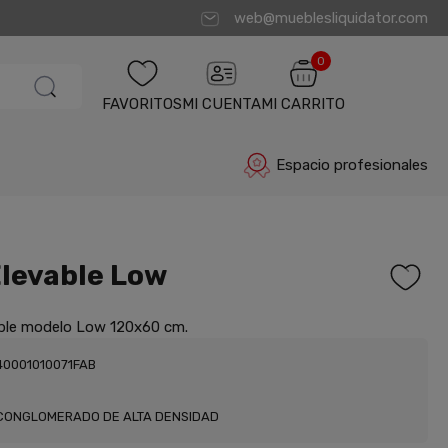
web@mueblesliquidator.com
0
FAVORITOS
MI CUENTA
MI CARRITO
Espacio profesionales
levable Low
ble modelo Low 120x60 cm.
40001010071FAB
CONGLOMERADO DE ALTA DENSIDAD