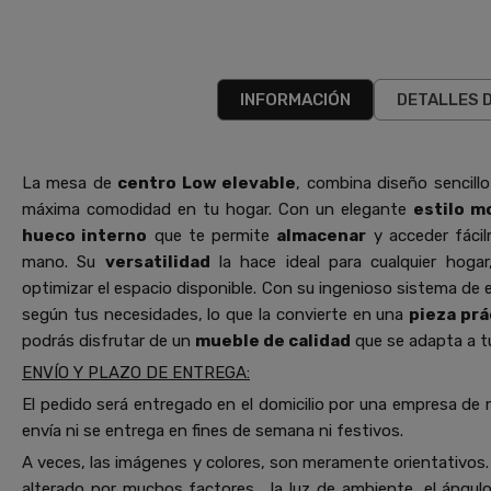
INFORMACIÓN
DETALLES 
La mesa de
centro Low elevable
, combina diseño sencillo
máxima comodidad en tu hogar. Con un elegante
estilo m
hueco interno
que te permite
almacenar
y acceder fácil
mano. Su
versatilidad
la hace ideal para cualquier hoga
optimizar el espacio disponible. Con su ingenioso sistema de e
según tus necesidades, lo que la convierte en una
pieza prá
podrás disfrutar de un
mueble de calidad
que se adapta a tu
ENVÍO Y PLAZO DE ENTREGA:
El pedido será entregado en el domicilio por una empresa de 
envía ni se entrega en fines de semana ni festivos.
A veces, las imágenes y colores, son meramente orientativos. 
alterado por muchos factores… la luz de ambiente, el ángulo 