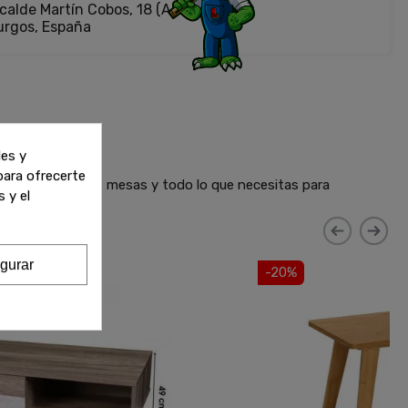
calde Martín Cobos, 18 (Antigua Fiat)
urgos, España
les y
 para ofrecerte
 sofás, armarios, mesas y todo lo que necesitas para
 y el
gurar
-20%