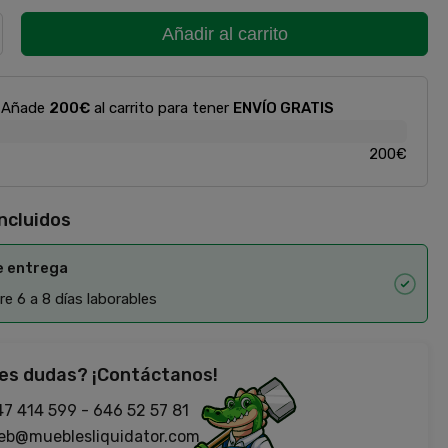
Añadir al carrito
Añade
200€
al carrito para tener
ENVÍO GRATIS
200€
incluidos
e entrega
e 6 a 8 días laborables
es dudas? ¡Contáctanos!
47 414 599
-
646 52 57 81
eb@mueblesliquidator.com