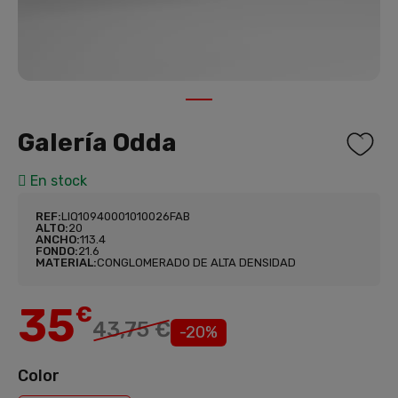
1
Galería Odda
En stock
REF:
LIQ10940001010026FAB
ALTO:
20
ANCHO:
113.4
FONDO:
21.6
MATERIAL:
CONGLOMERADO DE ALTA DENSIDAD
35
€
43,75 €
-20%
Color