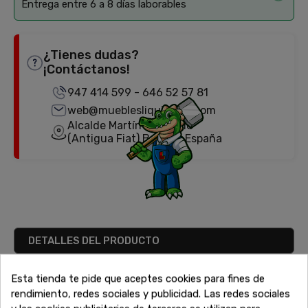
Entrega entre 6 a 8 días laborables
¿Tienes dudas?
¡Contáctanos!
947 414 599
-
646 52 57 81
web@mueblesliquidator.com
Alcalde Martín Cobos, 18
(Antigua Fiat) Burgos, España
DETALLES DEL PRODUCTO
Esta tienda te pide que aceptes cookies para fines de
Alto
20
rendimiento, redes sociales y publicidad. Las redes sociales