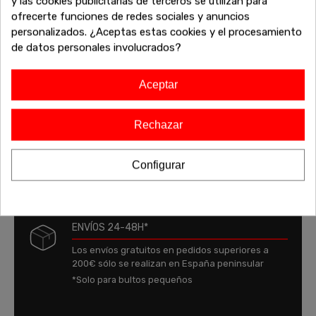
y las cookies publicitarias de terceros se utilizan para
Ancho
113.4
ofrecerte funciones de redes sociales y anuncios
personalizados. ¿Aceptas estas cookies y el procesamiento
Fondo
21.6
de datos personales involucrados?
Conglomerado De Alta
Material
Aceptar
Densidad
Rechazar
Configurar
ENVÍOS 24-48H*
Los envíos gratuitos en pedidos superiores a
200€ sólo se realizan en España peninsular
*Solo para bultos pequeños