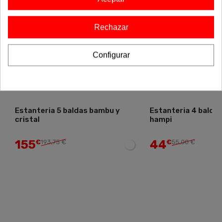
Rechazar
Configurar
Estanteria 5 baldas bambu y
Estanteria 4 balda
cristal
hampi
155
44
€
193,75 €
€
55,00 €