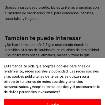
Gracias a su cuidado diseño, las estanterías cromadas son
el sistema de ordenación ideal para comercios, oficinas,
hospitales y hogares.
También te puede interesar
¿No has terminado aún? Sigue explorando nuestras
increíbles ofertas de liquidación en muebles de alta calidad.
Encuentra más sofás, armarios, mesas y todo lo que
necesitas para completar tu hogar a precios inigualables.
¡Sigue comprando y aprovecha estos descuentos
Esta tienda te pide que aceptes cookies para fines de
exclusivos antes de que se agoten!
rendimiento, redes sociales y publicidad. Las redes sociales
y las cookies publicitarias de terceros se utilizan para
ofrecerte funciones de redes sociales y anuncios
personalizados. ¿Aceptas estas cookies y el procesamiento
-20%
-20%
de datos personales involucrados?
Aceptar