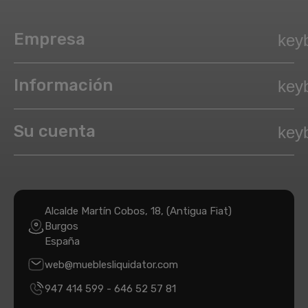
Empresa
key
Información
key
Su cuenta
key
Alcalde Martín Cobos, 18, (Antigua Fiat)
Burgos
España
web@mueblesliquidator.com
947 414 599
-
646 52 57 81