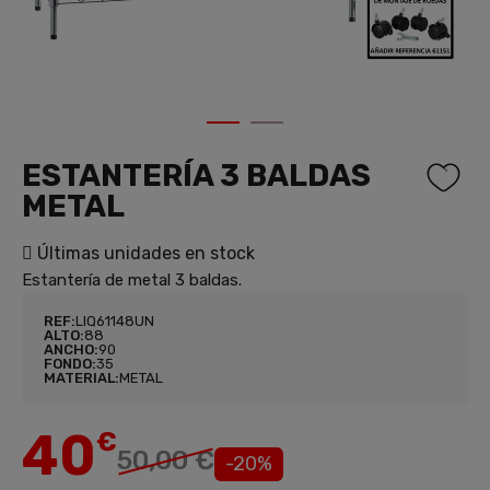
1
2
ESTANTERÍA 3 BALDAS
METAL
Últimas unidades en stock
Estantería de metal 3 baldas.
REF:
LIQ61148UN
ALTO:
88
ANCHO:
90
FONDO:
35
MATERIAL:
METAL
40
€
50,00 €
-20%