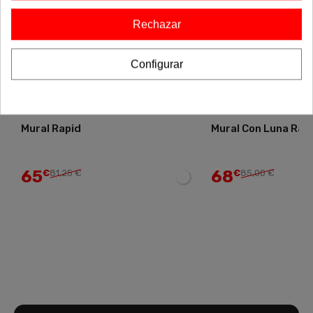
Rechazar
Configurar
Mural Rapid
Mural Con Luna Ram
65
68
€
81,25 €
€
85,00 €