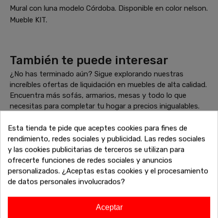
Mural con luna modelo Córdoba. Disponible en color nelson.
Mueble KIT.
También te puede interesar
¿No has terminado aún? Sigue explorando nuestras
increíbles ofertas de liquidación en muebles de alta calidad.
Encuentra más sofás, armarios, mesas y todo lo que
necesitas para completar tu hogar a precios inigualables.
¡Sigue comprando y aprovecha estos descuentos
exclusivos antes de que se agoten!
Esta tienda te pide que aceptes cookies para fines de
rendimiento, redes sociales y publicidad. Las redes sociales
y las cookies publicitarias de terceros se utilizan para
ofrecerte funciones de redes sociales y anuncios
-20%
-20%
personalizados. ¿Aceptas estas cookies y el procesamiento
de datos personales involucrados?
Aceptar