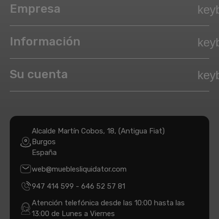
Empresa
key
Información
key
Su cuenta
key
Alcalde Martín Cobos, 18, (Antigua Fiat)
Burgos
España
web@mueblesliquidator.com
947 414 599
-
646 52 57 81
Atención telefónica desde las 10:00 hasta las
13:00 de Lunes a Viernes