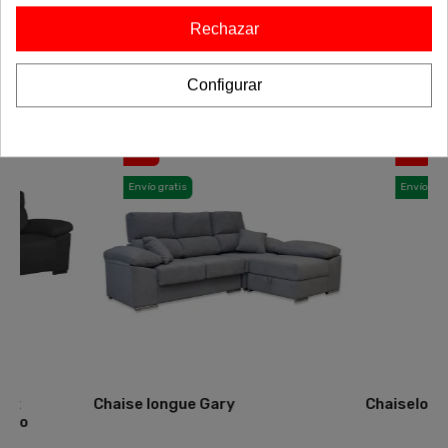
equilibrio perfecto entre estética y funcionalidad, y dale un
Rechazar
toque único a tu espacio. ¡Haz que tu casa refleje tu estilo
con la colección completa!
Configurar
-20%
-20%
Envío gratis
Envío gratis
Chaise longue Gary
Chaiselongue Cama