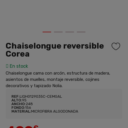
1
2
3
4
Chaiselongue reversible
Corea
En stock
Chaiselongue cama con arcón, estructura de madera,
asientos de muelles, montaje reversible, cojines
decorativos y tapizado Nolia.
REF:
LIQH0129035C-CEMGAL
ALTO:
95
ANCHO:
248
FONDO:
156
MATERIAL:
MICROFIBRA ALGODONADA