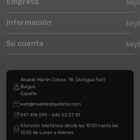
Empresa
key
Información
key
Su cuenta
key
Alcalde Martín Cobos, 18, (Antigua Fiat)
Burgos
España
web@mueblesliquidator.com
947 414 599
-
646 52 57 81
Atención telefónica desde las 10:00 hasta las
13:00 de Lunes a Viernes