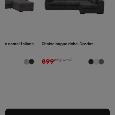
Chaiselongue dcha. Gredos
Chaise longue Vital 
Motorizado Modulo 
899
899
€
1.123,75 €
€
1.123,75 €