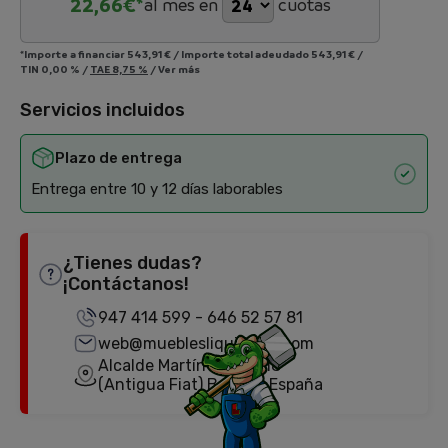
22,66
€*
al mes en
cuotas
*Importe a financiar
543,91 €
/
Importe total adeudado
543,91 €
/
TIN
0,00 %
/
TAE
8,75 %
/
Ver más
Servicios incluidos
Plazo de entrega
Entrega entre 10 y 12 días laborables
¿Tienes dudas?
¡Contáctanos!
947 414 599
-
646 52 57 81
web@mueblesliquidator.com
Alcalde Martín Cobos, 18
(Antigua Fiat) Burgos, España