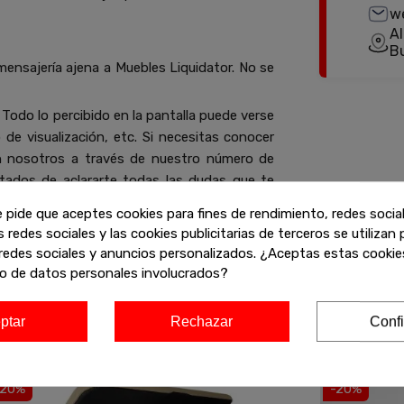
w
Al
B
mensajería ajena a Muebles Liquidator. No se
Todo lo percibido en la pantalla puede verse
de visualización, etc. Si necesitas conocer
n nosotros a través de nuestro número de
ados de aclararte todas las dudas que te
e pide que aceptes cookies para fines de rendimiento, redes socia
s redes sociales y las cookies publicitarias de terceros se utilizan
redes sociales y anuncios personalizados. ¿Aceptas estas cookies
o de datos personales involucrados?
ofertas de liquidación en muebles de alta calidad. Encuentra más
ptar
Rechazar
Confi
y aprovecha estos descuentos exclusivos antes de que se agoten!
-20%
-20%