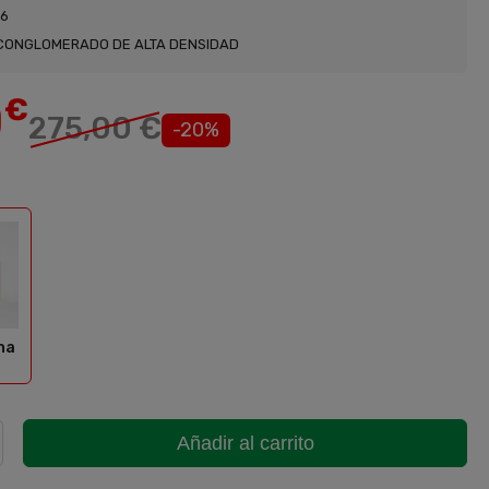
.6
CONGLOMERADO DE ALTA DENSIDAD
0
€
275,00 €
-20%
nco/Sahara
ha
Añadir al carrito