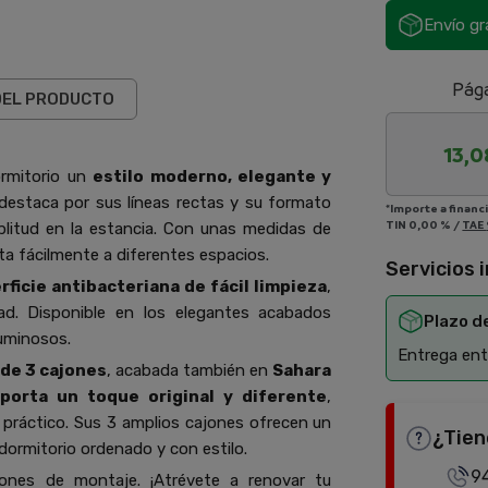
Envío gr
Pága
DEL PRODUCTO
13,0
ormitorio un
estilo moderno, elegante y
 destaca por sus líneas rectas y su formato
*Importe a financ
TIN
0,00 %
/
TAE
litud en la estancia. Con unas medidas de
a fácilmente a diferentes espacios.
Servicios 
rficie antibacteriana de fácil limpieza
,
dad. Disponible en los elegantes acabados
Plazo d
luminosos.
Entrega entr
de 3 cajones
, acabada también en
Sahara
porta un toque original y diferente
,
 práctico. Sus 3 amplios cajones ofrecen un
¿Tien
dormitorio ordenado y con estilo.
9
ciones de montaje. ¡Atrévete a renovar tu