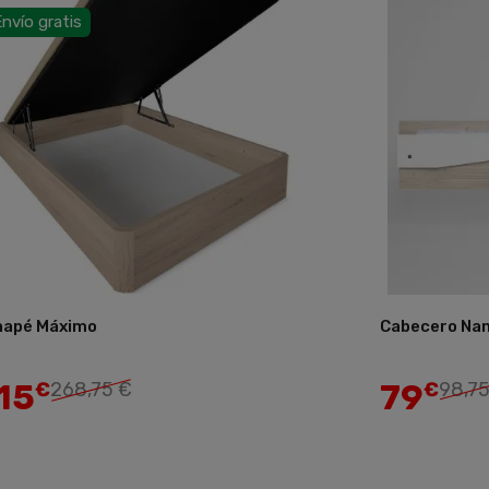
nvío gratis
napé Máximo
Cabecero Na
Añadir
15
79
€
268,75 €
€
98,75