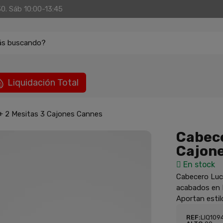
30. Sáb 10:00-13:45
ás buscando?
Liquidación Total
+ 2 Mesitas 3 Cajones Cannes
Cabece
Cajon
En stock
Cabecero Luc
acabados en B
Aportan estil
REF:
LIQ109