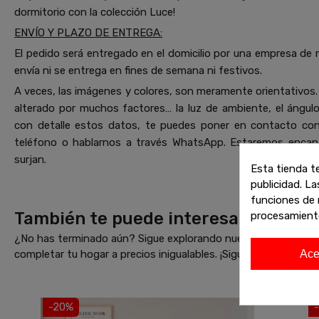
dormitorio con la colección Luce!
ENVÍO Y PLAZO DE ENTREGA:
El pedido será entregado en el domicilio por una empresa de 
envía ni se entrega en fines de semana ni festivos.
A veces, las imágenes y colores, son meramente orientativos. 
alterado por muchos factores… la luz de ambiente, el ángulo 
con detalle estos datos, te puedes poner en contacto co
teléfono o hablarnos a través WhatsApp. Estaremos encant
surjan.
Esta tienda t
publicidad. La
funciones de 
También te puede interesar
procesamient
¿No has terminado aún? Sigue explorando nuestras increíbles 
Ace
completar tu hogar a precios inigualables. ¡Sigue comprando 
-20%