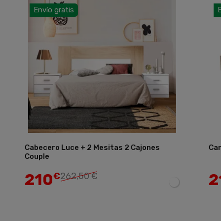
Envío gratis
E
Cabecero Luce + 2 Mesitas 2 Cajones
Ca
Añadir
Couple
210
2
€
262,50 €