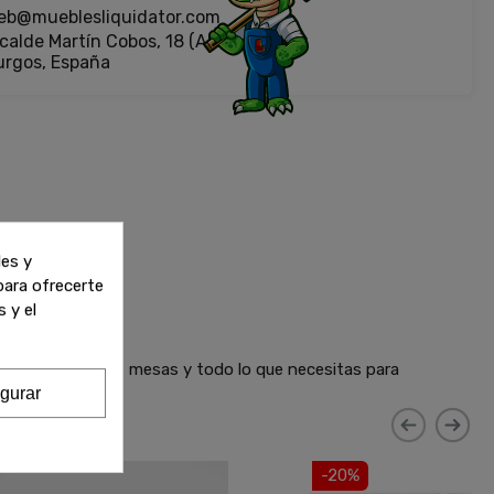
eb@mueblesliquidator.com
calde Martín Cobos, 18 (Antigua Fiat)
urgos, España
les y
 para ofrecerte
 y el
 sofás, armarios, mesas y todo lo que necesitas para
gurar
-20%