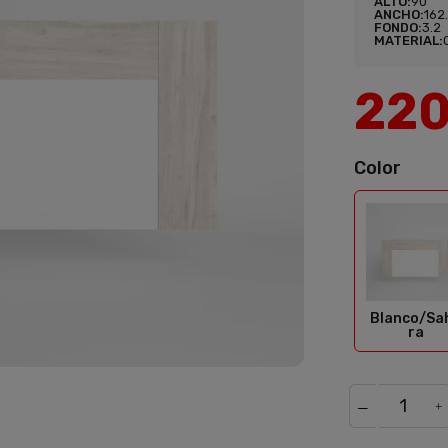
ALTO:
90
ANCHO:
162
FONDO:
3.2
MATERIAL:
22
Color
Bla
Blanco/Sa
ra