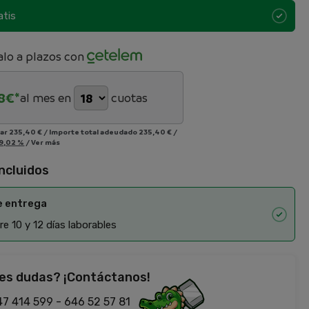
atis
lo a plazos con
8
€*
al mes en
cuotas
iar
235,40 €
/
Importe total adeudado
235,40 €
/
9,02 %
/
Ver más
incluidos
e entrega
e 10 y 12 días laborables
es dudas? ¡Contáctanos!
47 414 599
-
646 52 57 81