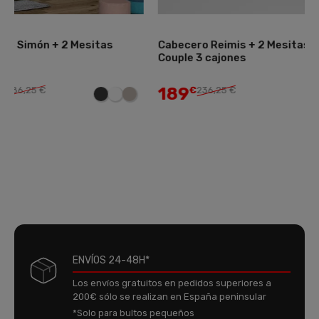
Cabecero Reimis + 2 Mesitas
Cabecero con Luces
Couple 3 cajones
2 Mesitas
189
229
€
236,25 €
€
286,25 €
ENVÍOS 24-48H*
Los envíos gratuitos en pedidos superiores a
200€ sólo se realizan en España peninsular
*Solo para bultos pequeños