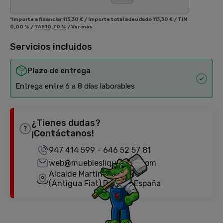
*Importe a financiar
113,30 €
/
Importe total adeudado
113,30 €
/
TIN
0,00 %
/
TAE
10,70 %
/
Ver más
Servicios incluidos
Plazo de entrega
Entrega entre 6 a 8 días laborables
¿Tienes dudas?
¡Contáctanos!
947 414 599
-
646 52 57 81
web@mueblesliquidator.com
Alcalde Martín Cobos, 18
(Antigua Fiat) Burgos, España