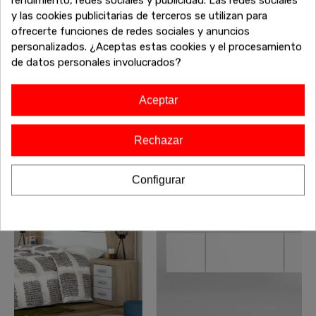
También te puede interesar
rendimiento, redes sociales y publicidad. Las redes sociales
y las cookies publicitarias de terceros se utilizan para
¿No has terminado aún? Sigue explorando nuestras
ofrecerte funciones de redes sociales y anuncios
increíbles ofertas de liquidación en muebles de alta calidad.
personalizados. ¿Aceptas estas cookies y el procesamiento
Encuentra más sofás, armarios, mesas y todo lo que
de datos personales involucrados?
necesitas para completar tu hogar a precios inigualables.
¡Sigue comprando y aprovecha estos descuentos
exclusivos antes de que se agoten!
Aceptar
Rechazar
-20%
-20%
Envío gratis
Configurar