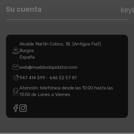
Su cuenta
key
Alcalde Martín Cobos, 18, (Antigua Fiat)
Burgos
España
web@mueblesliquidator.com
947 414 599
-
646 52 57 81
Atención telefónica desde las 10:00 hasta las
13:00 de Lunes a Viernes