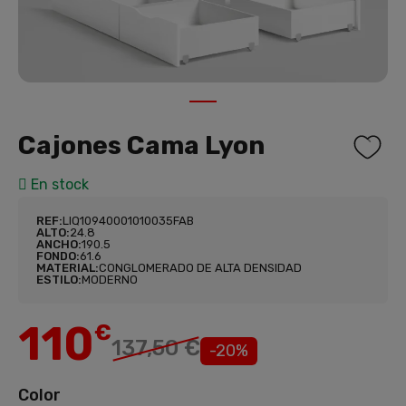
1
Cajones Cama Lyon
En stock
REF:
LIQ10940001010035FAB
ALTO:
24.8
ANCHO:
190.5
FONDO:
61.6
MATERIAL:
CONGLOMERADO DE ALTA DENSIDAD
ESTILO:
MODERNO
110
€
137,50 €
-20%
Color