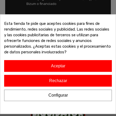
Bizum o financiado
FINANCIA TU COMPRA
Esta tienda te pide que aceptes cookies para fines de
Financia tu compra y paga tus compras con
rendimiento, redes sociales y publicidad. Las redes sociales
tranquilidad
y las cookies publicitarias de terceros se utilizan para
ofrecerte funciones de redes sociales y anuncios
personalizados. ¿Aceptas estas cookies y el procesamiento
de datos personales involucrados?
Aceptar
Rechazar
Configurar