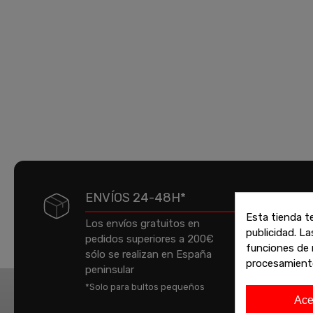
ENVÍOS 24-48H*
Esta tienda t
Los envíos gratuitos en
publicidad. La
pedidos superiores a 200€
P
funciones de 
sólo se realizan en España
a
procesamient
peninsular
e
*Solo para bultos pequeños
t
Ace