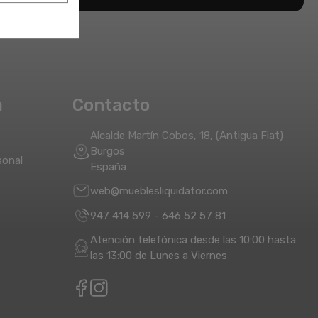
a
Contacto
Alcalde Martín Cobos, 18, (Antigua Fiat)
Burgos
sonal
España
web@mueblesliquidator.com
947 414 599
-
646 52 57 81
Atención telefónica desde las 10:00 hasta
las 13:00 de Lunes a Viernes