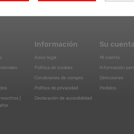
a
Información
Su cuent
s
Aviso legal
Mi cuenta
sionales
Política de cookies
Información per
Condiciones de compra
Direcciones
idos
Política de privacidad
Pedidos
nosotros |
Declaración de accesibilidad
ator