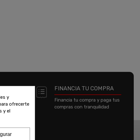
 DE
FINANCIA TU COMPRA
les y
Financia tu compra y paga tus
 para ofrecerte
compras con tranquilidad
jeta de
 y el
um o
gurar