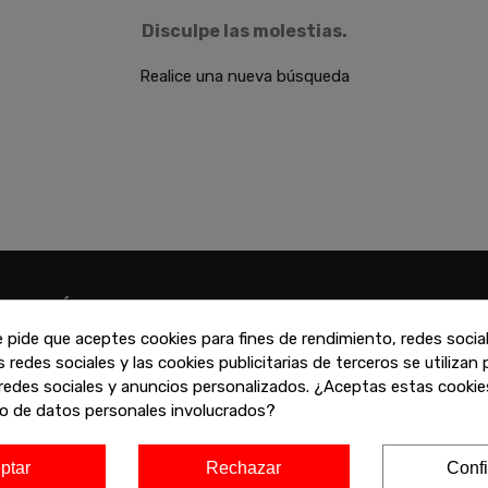
Disculpe las molestias.
Realice una nueva búsqueda
ATENCIÓN
VARIAS FORMAS
PERSONALIZADA
PAGO
e pide que aceptes cookies para fines de rendimiento, redes socia
s redes sociales y las cookies publicitarias de terceros se utilizan
uede contactar con nosotros
Puede pagar con tar
redes sociales y anuncios personalizados. ¿Aceptas estas cookies
 través de la web, teléfono o
crédito, Paypal, Biz
o de datos personales involucrados?
n cualquiera de nuestras
financiado
iendas
ptar
Rechazar
Confi