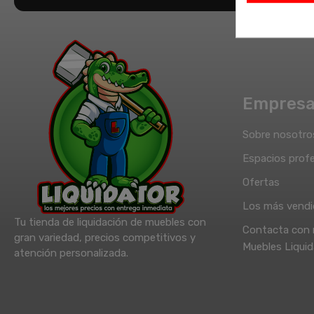
Empres
Sobre nosotro
Espacios profe
Ofertas
Los más vend
Tu tienda de liquidación de muebles con
Contacta con 
gran variedad, precios competitivos y
Muebles Liquid
atención personalizada.