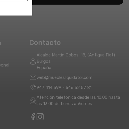
a
Contacto
Alcalde Martín Cobos, 18, (Antigua Fiat)
Burgos
sonal
España
web@mueblesliquidator.com
947 414 599
-
646 52 57 81
Atención telefónica desde las 10:00 hasta
las 13:00 de Lunes a Viernes