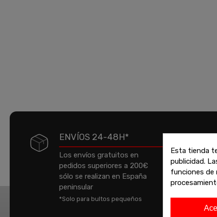
ENVÍOS 24-48H*
Esta tienda t
Los envíos gratuitos en
publicidad. La
pedidos superiores a 200€
P
funciones de 
sólo se realizan en España
a
procesamient
peninsular
e
*Solo para bultos pequeños
t
Ace