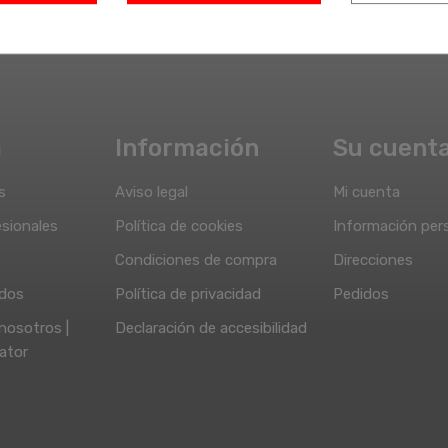
a
Información
Su cuent
s
Aviso legal
Mi cuenta
sionales
Política de cookies
Información per
Condiciones de compra
Direcciones
idos
Política de privacidad
Pedidos
nosotros |
Declaración de accesibilidad
ator