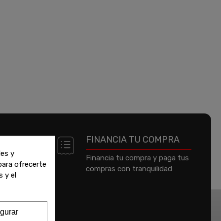
 DE
FINANCIA TU COMPRA
les y
Financia tu compra y paga tus
 para ofrecerte
compras con tranquilidad
jeta de
 y el
um o
gurar