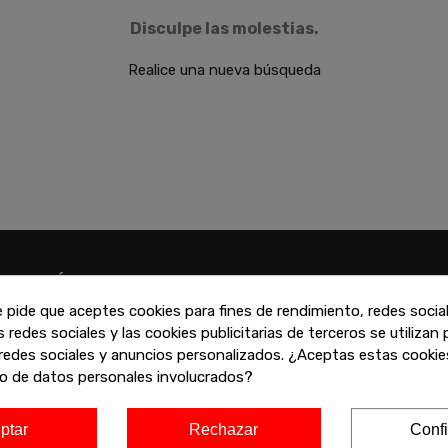
Disculpe las molestias.
Realice una nueva búsqueda
ATENCIÓN
VARIAS FORMAS
PERSONALIZADA
PAGO
e pide que aceptes cookies para fines de rendimiento, redes socia
s redes sociales y las cookies publicitarias de terceros se utilizan
uede contactar con nosotros
Puede pagar con tar
redes sociales y anuncios personalizados. ¿Aceptas estas cookies
 través de la web, teléfono o
crédito, Paypal, Biz
o de datos personales involucrados?
n cualquiera de nuestras
financiado
iendas
ptar
Rechazar
Confi