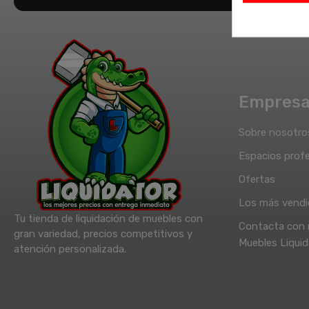
Empres
Sobre nosotro
Espacios profe
Ofertas
Los más vend
Tu tienda de liquidación de muebles con
Contacta con 
gran variedad, precios competitivos y
Muebles Liquid
atención personalizada.