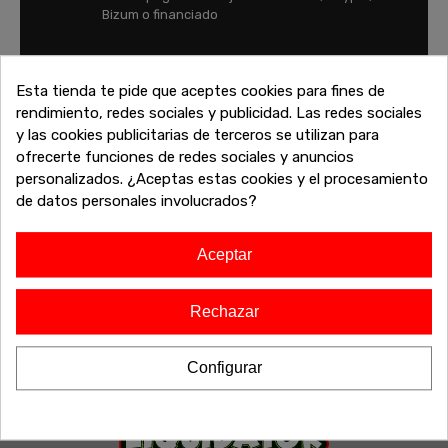
Bizum o financiado
FINANCIA TU COMPRA
Esta tienda te pide que aceptes cookies para fines de
Financia tu compra y paga tus compras con
rendimiento, redes sociales y publicidad. Las redes sociales
tranquilidad
y las cookies publicitarias de terceros se utilizan para
ofrecerte funciones de redes sociales y anuncios
personalizados. ¿Aceptas estas cookies y el procesamiento
de datos personales involucrados?
Aceptar
Rechazar
Configurar