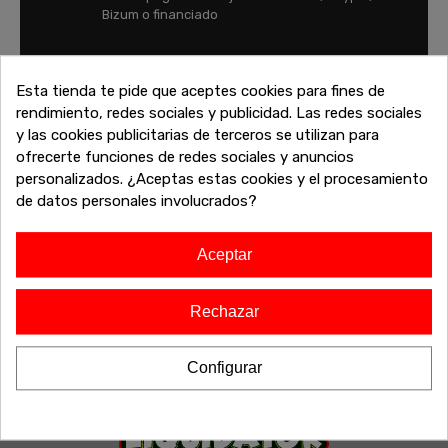
Bizum o financiado
FINANCIA TU COMPRA
Esta tienda te pide que aceptes cookies para fines de
Financia tu compra y paga tus compras con
rendimiento, redes sociales y publicidad. Las redes sociales
tranquilidad
y las cookies publicitarias de terceros se utilizan para
ofrecerte funciones de redes sociales y anuncios
personalizados. ¿Aceptas estas cookies y el procesamiento
de datos personales involucrados?
Aceptar
Rechazar
Configurar