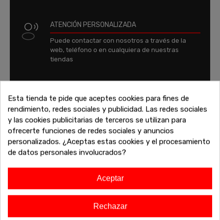
ATENCIÓN PERSONALIZADA
Puede contactar con nosotros a través de la
web, teléfono o en cualquiera de nuestras
tiendas
VARIAS FORMAS DE PAGO
Esta tienda te pide que aceptes cookies para fines de
Puede pagar con tarjeta de crédito, Paypal,
rendimiento, redes sociales y publicidad. Las redes sociales
Bizum o financiado
y las cookies publicitarias de terceros se utilizan para
ofrecerte funciones de redes sociales y anuncios
personalizados. ¿Aceptas estas cookies y el procesamiento
FINANCIA TU COMPRA
de datos personales involucrados?
Financia tu compra y paga tus compras con
tranquilidad
Aceptar
Rechazar