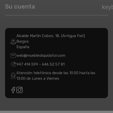
Su cuenta
key
Alcalde Martín Cobos, 18, (Antigua Fiat)
Burgos
España
web@mueblesliquidator.com
947 414 599
-
646 52 57 81
Atención telefónica desde las 10:00 hasta las
13:00 de Lunes a Viernes