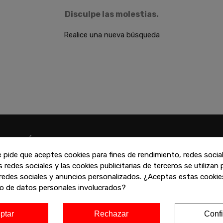
Disculpe las molestias.
Realice una nueva búsqueda
ATENCIÓN
VARIAS FORMAS
PERSONALIZADA
PAGO
e pide que aceptes cookies para fines de rendimiento, redes socia
s redes sociales y las cookies publicitarias de terceros se utilizan
uede contactar con nosotros
Puede pagar con tar
redes sociales y anuncios personalizados. ¿Aceptas estas cookies
 través de la web, teléfono o
crédito, Paypal, Biz
o de datos personales involucrados?
n cualquiera de nuestras
financiado
iendas
ptar
Rechazar
Confi