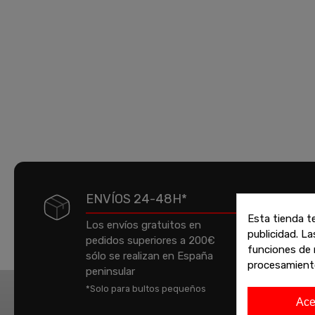
ENVÍOS 24-48H*
Esta tienda t
Los envíos gratuitos en
publicidad. La
pedidos superiores a 200€
P
funciones de 
sólo se realizan en España
a
procesamient
peninsular
e
*Solo para bultos pequeños
t
Ace