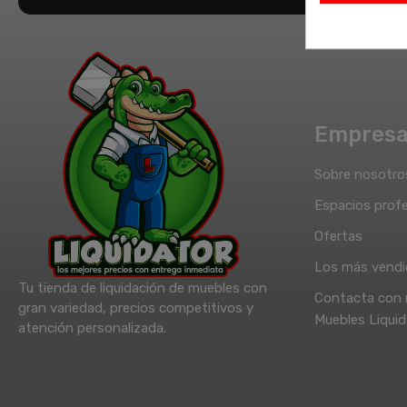
Empres
Sobre nosotro
Espacios profe
Ofertas
Los más vend
Tu tienda de liquidación de muebles con
Contacta con 
gran variedad, precios competitivos y
Muebles Liquid
atención personalizada.