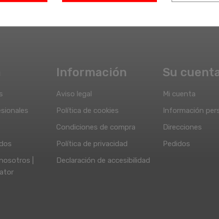
a
Información
Su cuent
s
Aviso legal
Mi cuenta
sionales
Política de cookies
Información per
Condiciones de compra
Direcciones
idos
Política de privacidad
Pedidos
nosotros |
Declaración de accesibilidad
ator