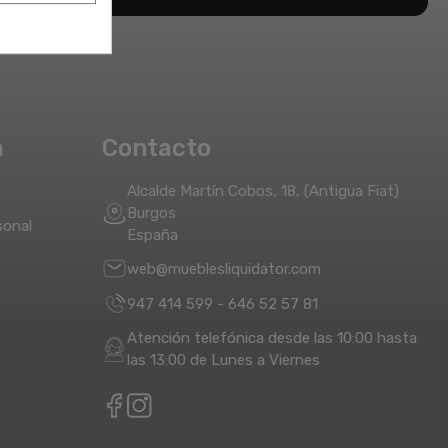
a
Contacto
Alcalde Martín Cobos, 18, (Antigua Fiat)
Burgos
sonal
España
web@mueblesliquidator.com
947 414 599
-
646 52 57 81
Atención telefónica desde las 10:00 hasta
las 13:00 de Lunes a Viernes