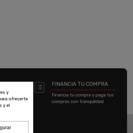
 DE
FINANCIA TU COMPRA
les y
Financia tu compra y paga tus
 para ofrecerte
compras con tranquilidad
jeta de
 y el
um o
gurar