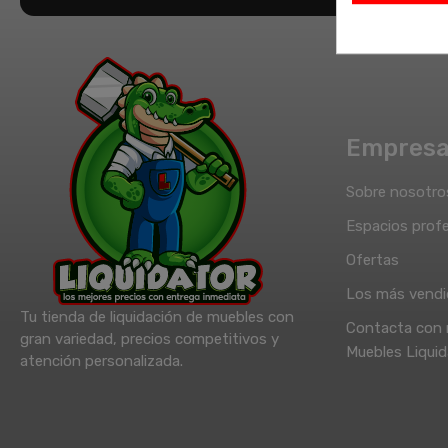
Empres
Sobre nosotro
Espacios profe
Ofertas
Los más vend
Tu tienda de liquidación de muebles con
Contacta con 
gran variedad, precios competitivos y
Muebles Liquid
atención personalizada.