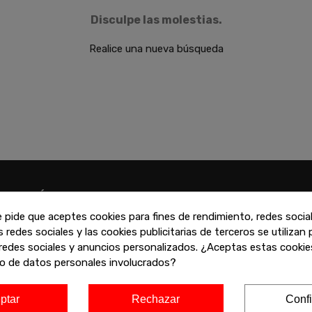
Disculpe las molestias.
Realice una nueva búsqueda
ATENCIÓN
VARIAS FORMAS
PERSONALIZADA
PAGO
e pide que aceptes cookies para fines de rendimiento, redes socia
s redes sociales y las cookies publicitarias de terceros se utilizan
uede contactar con nosotros
Puede pagar con tar
redes sociales y anuncios personalizados. ¿Aceptas estas cookies
 través de la web, teléfono o
crédito, Paypal, Biz
o de datos personales involucrados?
n cualquiera de nuestras
financiado
iendas
ptar
Rechazar
Confi