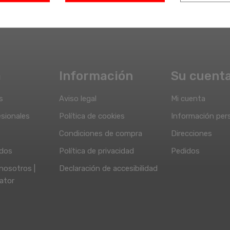
a
Información
Su cuent
s
Aviso legal
Mi cuenta
sionales
Política de cookies
Información per
Condiciones de compra
Direcciones
idos
Política de privacidad
Pedidos
nosotros |
Declaración de accesibilidad
ator