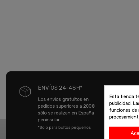
ENVÍOS 24-48H*
Esta tienda t
Los envíos gratuitos en
publicidad. La
pedidos superiores a 200€
P
funciones de 
sólo se realizan en España
a
procesamient
peninsular
e
*Solo para bultos pequeños
t
Ace