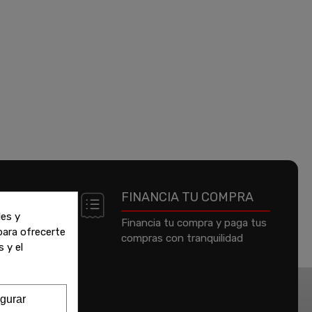
 DE
FINANCIA TU COMPRA
les y
Financia tu compra y paga tus
 para ofrecerte
compras con tranquilidad
jeta de
 y el
um o
gurar