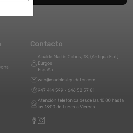
a
Contacto
Alcalde Martín Cobos, 18, (Antigua Fiat)
Burgos
sonal
España
web@mueblesliquidator.com
947 414 599
-
646 52 57 81
Atención telefónica desde las 10:00 hasta
las 13:00 de Lunes a Viernes