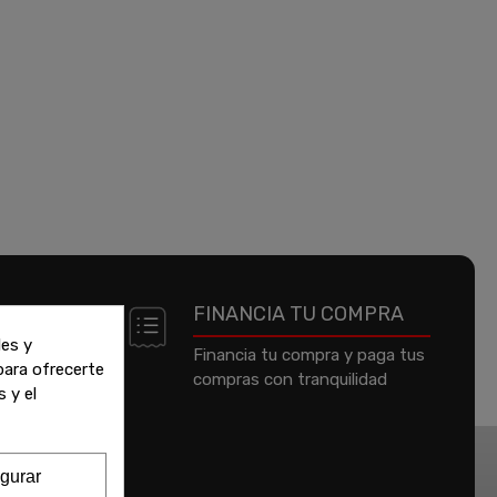
 DE
FINANCIA TU COMPRA
les y
Financia tu compra y paga tus
 para ofrecerte
compras con tranquilidad
jeta de
 y el
um o
gurar