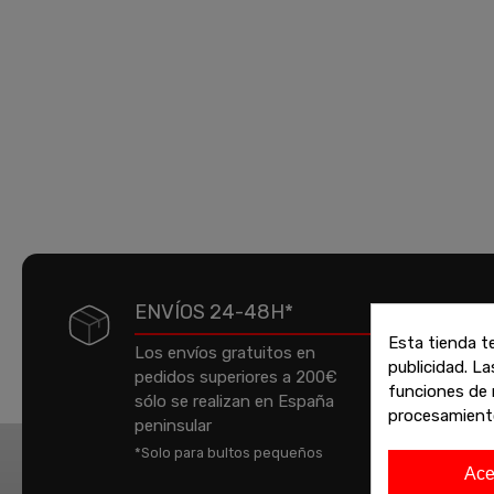
ENVÍOS 24-48H*
Esta tienda t
Los envíos gratuitos en
publicidad. La
pedidos superiores a 200€
P
funciones de 
sólo se realizan en España
a
procesamient
peninsular
e
*Solo para bultos pequeños
t
Ace