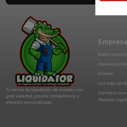
Empres
Sobre nosotro
Espacios profe
Ofertas
Los más vend
Tu tienda de liquidación de muebles con
Contacta con 
gran variedad, precios competitivos y
Muebles Liquid
atención personalizada.