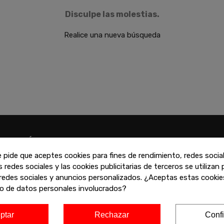
Disculpe las molestias.
Realice una nueva búsqueda
ATENCIÓN
VARIAS FORMAS
PERSONALIZADA
PAGO
e pide que aceptes cookies para fines de rendimiento, redes socia
s redes sociales y las cookies publicitarias de terceros se utilizan
uede contactar con nosotros
Puede pagar con tar
redes sociales y anuncios personalizados. ¿Aceptas estas cookies
 través de la web, teléfono o
crédito, Paypal, Biz
o de datos personales involucrados?
n cualquiera de nuestras
financiado
iendas
ptar
Rechazar
Confi