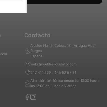
a
Contacto
Alcalde Martín Cobos, 18, (Antigua Fiat)
Burgos
sonal
España
web@mueblesliquidator.com
947 414 599
-
646 52 57 81
Atención telefónica desde las 10:00 hasta
las 13:00 de Lunes a Viernes