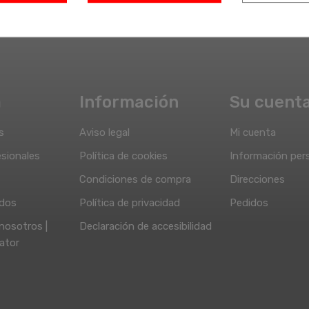
a
Información
Su cuent
s
Aviso legal
Mi cuenta
sionales
Política de cookies
Información per
Condiciones de compra
Direcciones
idos
Política de privacidad
Pedidos
nosotros |
Declaración de accesibilidad
ator