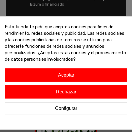
Bizum o financiado
FINANCIA TU COMPRA
Esta tienda te pide que aceptes cookies para fines de
Financia tu compra y paga tus compras con
rendimiento, redes sociales y publicidad. Las redes sociales
tranquilidad
y las cookies publicitarias de terceros se utilizan para
ofrecerte funciones de redes sociales y anuncios
personalizados. ¿Aceptas estas cookies y el procesamiento
de datos personales involucrados?
Aceptar
Rechazar
Configurar