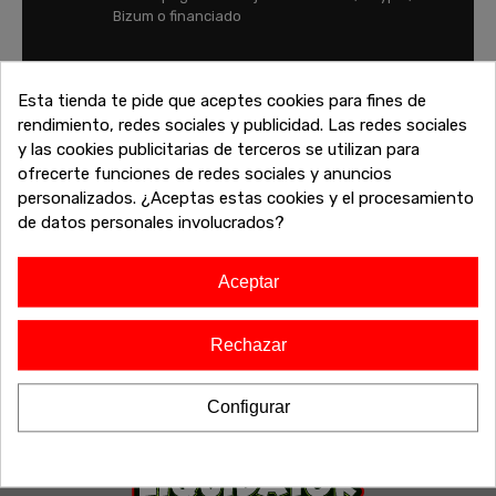
Bizum o financiado
FINANCIA TU COMPRA
Esta tienda te pide que aceptes cookies para fines de
Financia tu compra y paga tus compras con
rendimiento, redes sociales y publicidad. Las redes sociales
tranquilidad
y las cookies publicitarias de terceros se utilizan para
ofrecerte funciones de redes sociales y anuncios
personalizados. ¿Aceptas estas cookies y el procesamiento
de datos personales involucrados?
Aceptar
Rechazar
Configurar