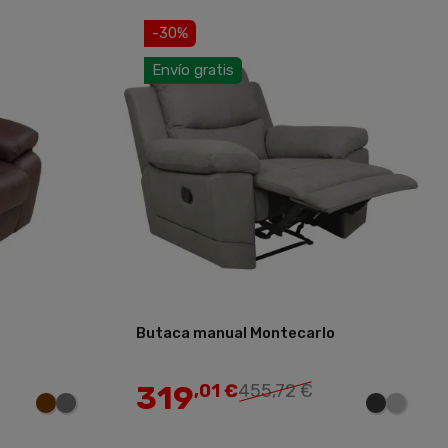
-30%
Envío gratis
Butaca manual Montecarlo
Añadir
Añadir
319
,01 €
455,72 €