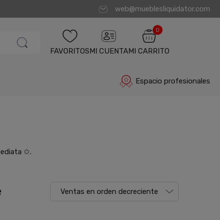
web@mueblesliquidator.com
0
FAVORITOS
MI CUENTA
MI CARRITO
Espacio profesionales
mediata ✩.
e