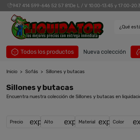
947 414 599
646 52 57 81
De L / V 10:00-13:45 y 17:00-20:
-
¿Qué est
Todos los productos
Nueva colección
Inicio
Sofás
Sillones y butacas
Sillones y butacas
Encuentra nuestra colección de Sillones y butacas en liquidac
expand_more
expand_more
expand_mor
e
Precio
Alto
Material
Color