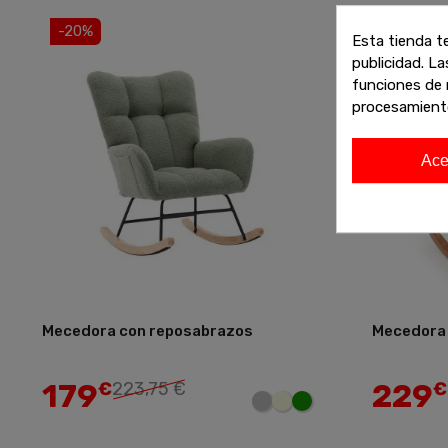
-20%
-20%
Esta tienda t
publicidad. La
Envío gr
funciones de 
procesamient
Ace
Mecedora con reposabrazos
Mecedora 
Añadir
179
229
€
223,75 €
€