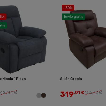
-30%
llo!
Envío gratis
atis
x Nicola 1 Plaza
Sillón Grecia
Añadir
319
427,14 €
,01 €
455,72 €