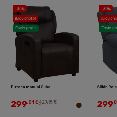
-30%
-30%
¡Liquichollo!
¡Liquicho
Envío gratis
Envío gr
Butaca manual Cuba
Sillón Rela
Añadir
299
299
,01 €
427,15 €
€