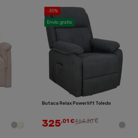
-30%
Envío gratis
Butaca Relax Powerlift Toledo
Añadir
Añadir
325
,01 €
464,30 €