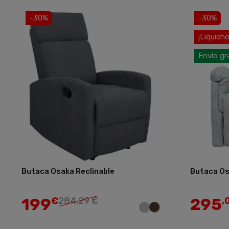
-30%
-30%
¡Liquicho
Envío gr
Butaca Osaka Reclinable
Butaca Os
Añadir
199
295
€
284,29 €
,