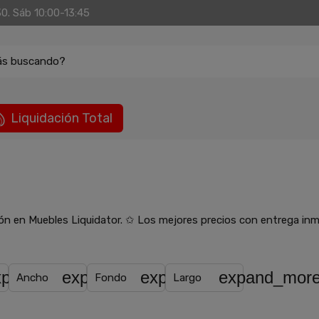
30. Sáb 10:00-13:45
ás buscando?
Liquidación Total
ión en Muebles Liquidator. ✩ Los mejores precios con entrega in
e
xpand_more
expand_more
expand_more
expand_mor
Ancho
Fondo
Largo