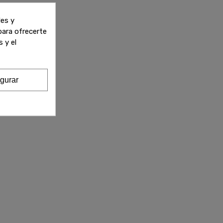
les y
 para ofrecerte
 y el
gurar