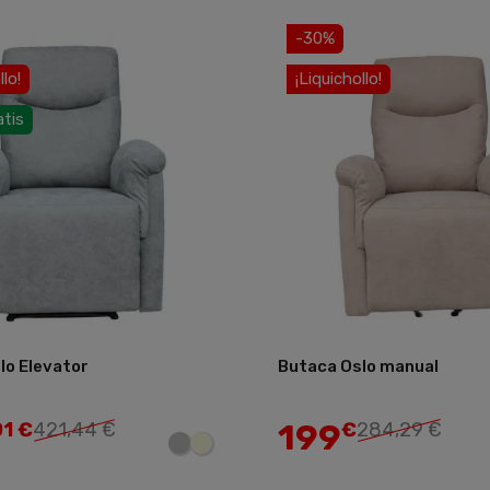
-30%
llo!
¡Liquichollo!
atis
lo Elevator
Butaca Oslo manual
Añadir
199
01 €
421,44 €
€
284,29 €